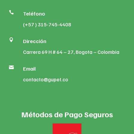

Teléfono
(+57 ) 315-745-4408

Dirección
Carrera 69 H # 64 – 27, Bogota – Colombia

Email
contacto@gupet.co
Métodos de Pago Seguros