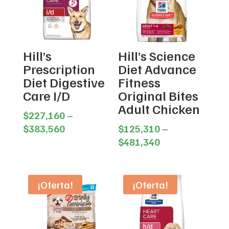
Hill’s
Hill’s Science
Prescription
Diet Advance
Diet Digestive
Fitness
Care I/D
Original Bites
Adult Chicken
$
227,160
–
Price
$
383,560
$
125,310
–
range:
Price
$
481,340
$227,160
range:
through
$125,310
$383,560
through
¡Oferta!
¡Oferta!
$481,340