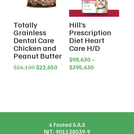
Totally
Hill’s
Grainless
Prescription
Dental Care
Diet Heart
Chicken and
Care H/D
Peanut Butter
$
98,630
–
Original
Current
Price
$
24,100
$
22,650
$
395,430
price
price
range:
was:
is:
$98,630
$24,100.
$22,650.
through
$395,430
4 Footed S.A.S
NIT: 901138039-9