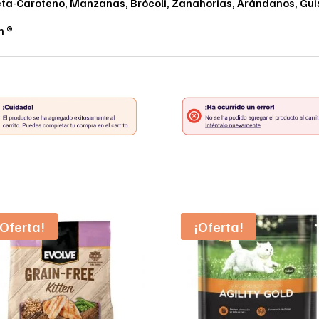
eta-Caroteno, Manzanas, Brócoli, Zanahorias, Arándanos, Gui
n ®
¡Oferta!
¡Oferta!