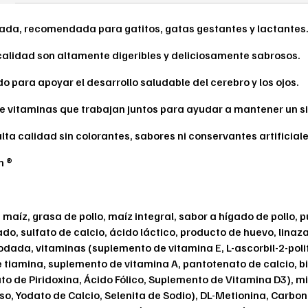
brada, recomendada para gatitos, gatas gestantes y lactantes
 calidad son altamente digeribles y deliciosamente sabrosos.
o para apoyar el desarrollo saludable del cerebro y los ojos.
de vitaminas que trabajan juntos para ayudar a mantener un 
ta calidad sin colorantes, sabores ni conservantes artificiale
n ®
de maíz, grasa de pollo, maíz integral, sabor a hígado de pollo
do, sulfato de calcio, ácido láctico, producto de huevo, linaza,
l yodada, vitaminas (suplemento de vitamina E, L-ascorbil-2-pol
tiamina, suplemento de vitamina A, pantotenato de calcio, bi
o de Piridoxina, Ácido Fólico, Suplemento de Vitamina D3), mi
o, Yodato de Calcio, Selenita de Sodio), DL-Metionina, Carbon