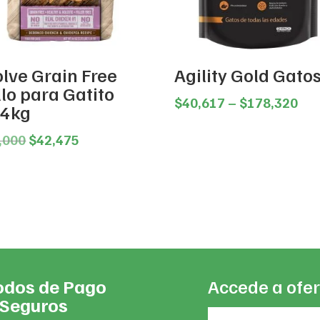
olve Grain Free
Agility Gold Gato
lo para Gatito
Pri
$
40,617
–
$
178,320
24kg
ran
Original
Current
$40
,000
$
42,475
price
price
thr
was:
is:
$17
$45,000.
$42,475.
dos de Pago
Accede a ofer
Seguros