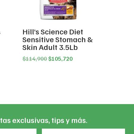
s
Hill’s Science Diet
Sensitive Stomach &
ce
Skin Adult 3.5Lb
ge:
,617
Original
Current
$
114,900
$
105,720
ough
price
price
8,320
was:
is:
$114,900.
$105,720.
tas exclusivas, tips y más.