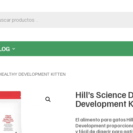
LOG
T HEALTHY DEVELOPMENT KITTEN
Hill’s Science 
Development K
El alimento para gatos Hil
Development proporciona 
y fácil de digerir para gat