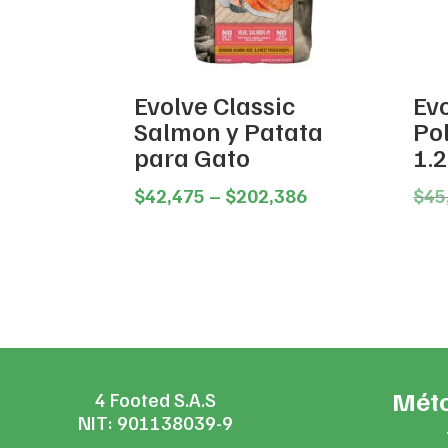
Evolve Classic
Ev
Salmon y Patata
Pol
para Gato
1.
Price
$
42,475
–
$
202,386
$
45
range:
$42,475
through
$202,386
Méto
4 Footed S.A.S
NIT: 901138039-9