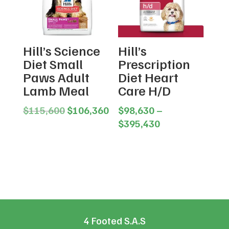
Hill’s Science
Hill’s
Diet Small
Prescription
Paws Adult
Diet Heart
Lamb Meal
Care H/D
Original
Current
$
115,600
$
106,360
$
98,630
–
price
price
Price
$
395,430
was:
is:
range:
$115,600.
$106,360.
$98,630
through
$395,430
4 Footed S.A.S