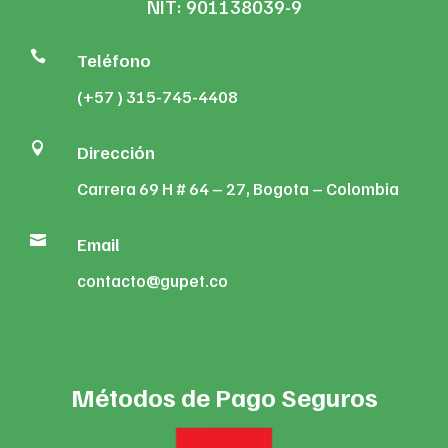
NIT: 901138039-9

Teléfono
(+57 ) 315-745-4408

Dirección
Carrera 69 H # 64 – 27, Bogota – Colombia

Email
contacto@gupet.co
Métodos de Pago Seguros