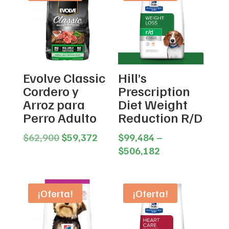
Evolve Classic
Hill’s
Cordero y
Prescription
Arroz para
Diet Weight
Perro Adulto
Reduction R/D
Original
Current
$
62,900
$
59,372
$
99,484
–
price
price
Price
$
506,182
was:
is:
range:
$62,900.
$59,372.
$99,484
through
¡Oferta!
¡Oferta!
$506,182