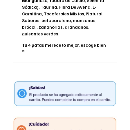
Manganoso, Yodato de Calcio, Selenita
Sódica), Taurina, Fibra De Avena, L-
Carnitina, Tocoferoles Mixtos, Natural
Sabores, betacaroteno, manzanas,
brócoli, zanahorias, arándanos,
guisantes verdes.
Tu 4 patas merece lo mejor, escoge bien
®