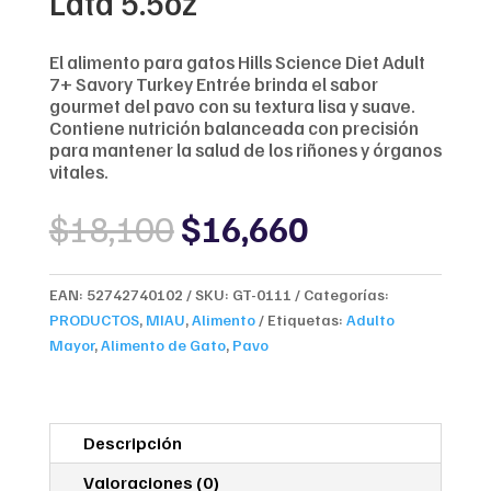
Lata 5.5oz
El alimento para gatos Hills Science Diet Adult
7+ Savory Turkey Entrée brinda el sabor
gourmet del pavo con su textura lisa y suave.
Contiene nutrición balanceada con precisión
para mantener la salud de los riñones y órganos
vitales.
Original
Current
$
18,100
$
16,660
price
price
was:
is:
$18,100.
$16,660.
EAN:
52742740102
SKU:
GT-0111
Categorías:
PRODUCTOS
,
MIAU
,
Alimento
Etiquetas:
Adulto
Mayor
,
Alimento de Gato
,
Pavo
Descripción
Valoraciones (0)