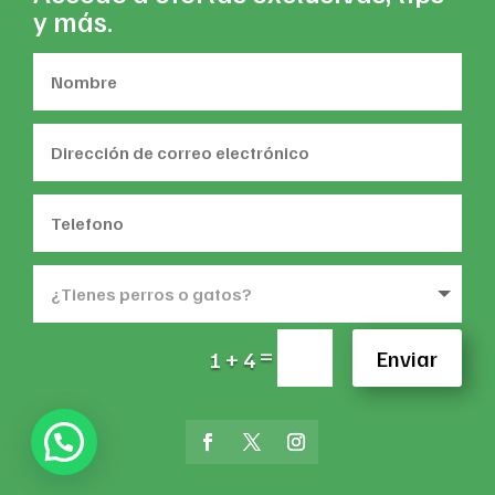
y más.
=
Enviar
1 + 4