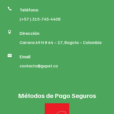

Teléfono
(+57 ) 315-745-4408

Dirección
Carrera 69 H # 64 – 27, Bogota – Colombia

Email
contacto@gupet.co
Métodos de Pago Seguros