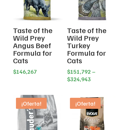
Taste of the
Taste of the
Wild Prey
Wild Prey
Angus Beef
Turkey
Formula for
Formula for
Cats
Cats
$
146,267
$
151,792
–
Price
$
324,943
range:
$151,792
through
¡Oferta!
¡Oferta!
$324,943