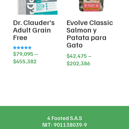
Dr. Clauder’s
Evolve Classic
Adult Grain
Salmon y
Free
Patata para
Gato
$
79,095
–
Valorado en
$
42,475
–
5.00
Price
de 5
$
455,382
Price
$
202,386
range:
range:
$79,095
$42,475
through
through
$455,382
$202,386
4 Footed S.A.S
NIT: 901138039-9