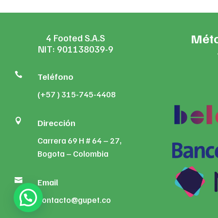
Méto
4 Footed S.A.S
NIT: 901138039-9

Teléfono
(+57 ) 315-745-4408

Dirección
Carrera 69 H # 64 – 27,
Bogota – Colombia

Email
contacto@gupet.co