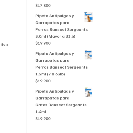
$356,999
$
17,800
Pipeta Antipulgas y
Garrapatas para
Perros Bansect Sergeants
3.0ml (Mayor a 33lb)
$
19,900
ativa
Pipeta Antipulgas y
Garrapatas para
Perros Bansect Sergeants
1.5ml (7 a 33lb)
$
19,900
Pipeta Antipulgas y
Garrapatas para
Gatos Bansect Sergeants
1.4ml
$
19,900