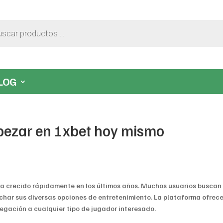
LOG
pezar en 1xbet hoy mismo
ha crecido rápidamente en los últimos años. Muchos usuarios buscan
har sus diversas opciones de entretenimiento. La plataforma ofrec
vegación a cualquier tipo de jugador interesado.