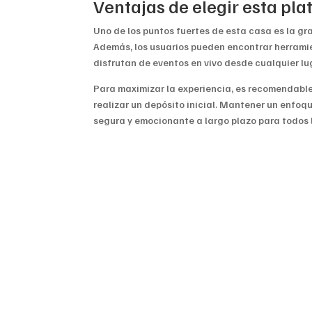
Ventajas de elegir esta pl
Uno de los puntos fuertes de esta casa es la g
Además, los usuarios pueden encontrar herramie
disfrutan de eventos en vivo desde cualquier lu
Para maximizar la experiencia, es recomendable 
realizar un depósito inicial. Mantener un enfoq
segura y emocionante a largo plazo para todos 