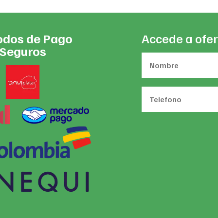
dos de Pago
Accede a ofer
Seguros