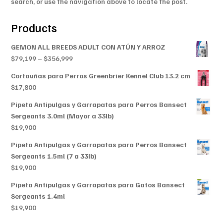
search, or use the navigation above to locate the post.
Products
GEMON ALL BREEDS ADULT CON ATÚN Y ARROZ
Price
$
79,199
–
$
356,999
range:
Cortauñas para Perros Greenbrier Kennel Club 13.2 cm
$79,199
$
17,800
through
$356,999
Pipeta Antipulgas y Garrapatas para Perros Bansect
Sergeants 3.0ml (Mayor a 33lb)
$
19,900
Pipeta Antipulgas y Garrapatas para Perros Bansect
Sergeants 1.5ml (7 a 33lb)
$
19,900
Pipeta Antipulgas y Garrapatas para Gatos Bansect
Sergeants 1.4ml
$
19,900