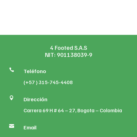
4 Footed S.A.S
NIT: 901138039-9

Teléfono
(+57 ) 315-745-4408

Dirección
Carrera 69 H # 64 – 27, Bogota – Colombia

Email