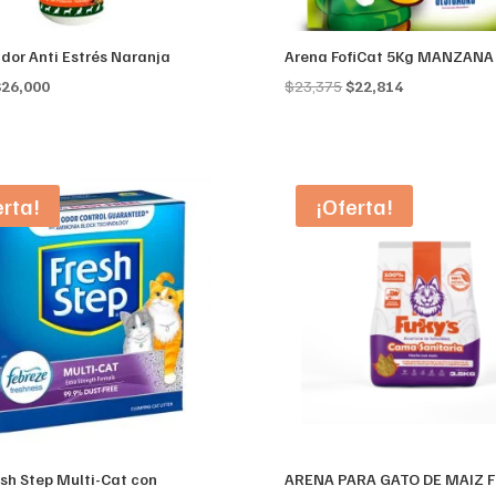
dor Anti Estrés Naranja
Arena FofiCat 5Kg MANZANA
riginal
Current
Original
Current
$
26,000
$
23,375
$
22,814
rice
price
price
price
as:
is:
was:
is:
28,100.
$26,000.
$23,375.
$22,814.
erta!
¡Oferta!
sh Step Multi-Cat con
ARENA PARA GATO DE MAIZ 