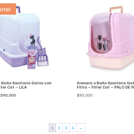
erta!
o Baño Sanitario Gatos con
Arenera o Baño Sanitario Ga
ilter Cat – LILA
Filtro – Filter Cat – PALO DE
Original
Current
$
90,000
$
85,000
price
price
was:
is:
$120,000.
$90,000.
1
2
3
4
→