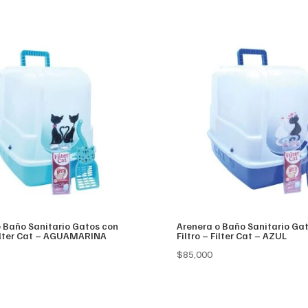
as:
is:
was:
is:
99,999.
$80,000.
$67,000.
$59,007.
o Baño Sanitario Gatos con
Arenera o Baño Sanitario Ga
Filter Cat – AGUAMARINA
Filtro – Filter Cat – AZUL
$
85,000