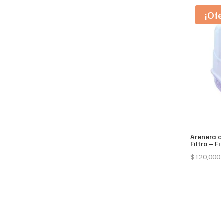
¡Of
Arenera 
Filtro – F
$
120,000