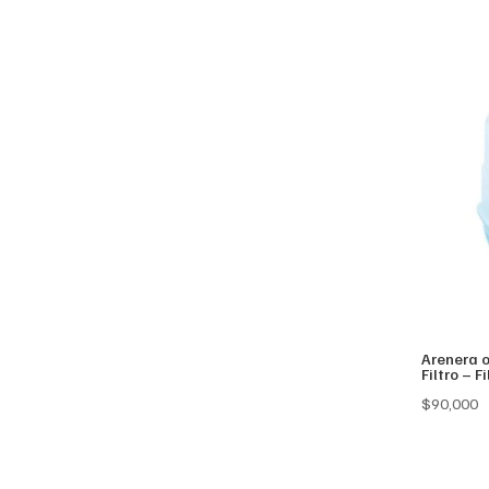
w
$
Arenera 
Filtro – 
$
90,000