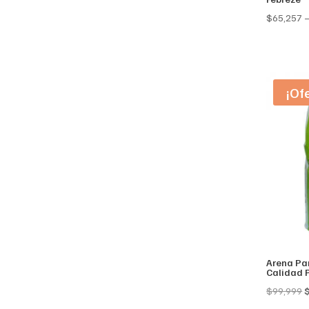
$
65,257
¡Of
Arena Par
Calidad 
O
$
99,999
p