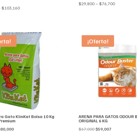
Price
$
29,800
–
$
76,700
Price
–
$
103,160
range:
range:
$29,800
$65,257
through
through
$76,700
$103,160
erta!
¡Oferta!
a Gato KlinKat Bolsa 10 Kg
ARENA PARA GATOS ODOUR 
Premium
ORIGINAL 6 KG
riginal
Current
Original
Current
$
80,000
$
67,000
$
59,007
rice
price
price
price