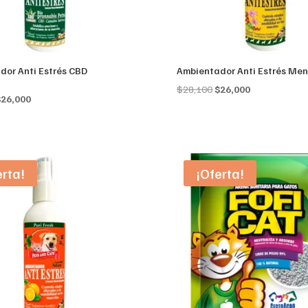
dor Anti Estrés CBD
Ambientador Anti Estrés Me
s
Original
Current
$
28,100
$
26,000
riginal
Current
$
26,000
price
price
rice
price
was:
is:
as:
is:
$28,100.
$26,000.
28,100.
$26,000.
erta!
¡Oferta!