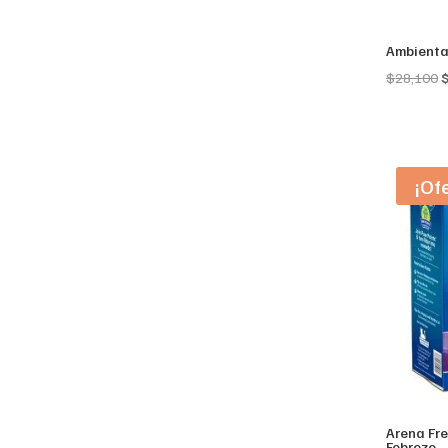
Ambienta
O
$
28,100
p
w
$
¡Of
Arena Fre
Febreze