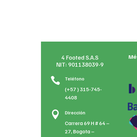
Mé
4 Footed S.A.S
NIT: 901138039-9

Teléfono
(+57 ) 315-745-
4408

Dirección
Carrera 69 H # 64 –
27, Bogota –