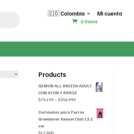
🇨🇴 Colombia
Mi cuenta
0 Items
Products
GEMON ALL BREEDS ADULT
CON ATÚN Y ARROZ
Price
$
79,199
–
$
356,999
range:
Cortauñas para Perros
$79,199
Greenbrier Kennel Club 13.2
through
cm
$356,999
$
17,800