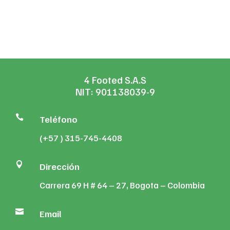
4 Footed S.A.S
NIT: 901138039-9

Teléfono
(+57 ) 315-745-4408

Dirección
Carrera 69 H # 64 – 27, Bogota – Colombia

Email