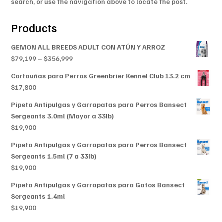
search, or use the navigation above to locate the post.
Products
GEMON ALL BREEDS ADULT CON ATÚN Y ARROZ
Price
$
79,199
–
$
356,999
range:
Cortauñas para Perros Greenbrier Kennel Club 13.2 cm
$79,199
$
17,800
through
$356,999
Pipeta Antipulgas y Garrapatas para Perros Bansect
Sergeants 3.0ml (Mayor a 33lb)
$
19,900
Pipeta Antipulgas y Garrapatas para Perros Bansect
Sergeants 1.5ml (7 a 33lb)
$
19,900
Pipeta Antipulgas y Garrapatas para Gatos Bansect
Sergeants 1.4ml
$
19,900