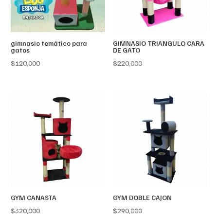
gimnasio temático para
GIMNASIO TRIANGULO CARA
gatos
DE GATO
$
120,000
$
220,000
GYM CANASTA
GYM DOBLE CAJON
$
320,000
$
290,000