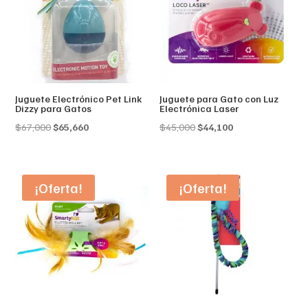
Juguete Electrónico Pet Link
Juguete para Gato con Luz
Dizzy para Gatos
Electrónica Laser
Original
Current
Original
Current
$
67,000
$
65,660
$
45,000
$
44,100
price
price
price
price
was:
is:
was:
is:
$67,000.
$65,660.
$45,000.
$44,100.
¡Oferta!
¡Oferta!