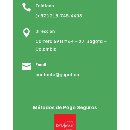

Teléfono
(+57 ) 315-745-4408

Dirección
Carrera 69 H # 64 – 27, Bogota –
Colombia

Email
contacto@gupet.co
Métodos de Pago Seguros