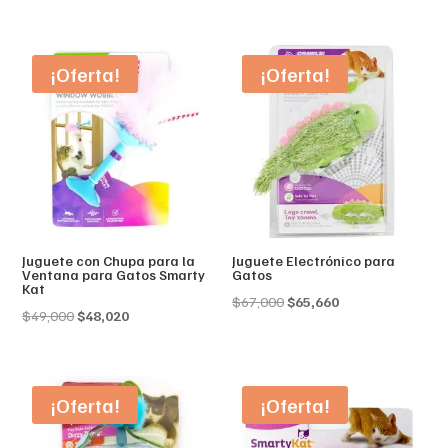
¡Oferta!
¡Oferta!
Juguete con Chupa para la
Juguete Electrónico para
Ventana para Gatos Smarty
Gatos
Kat
Original
Current
$
67,000
$
65,660
Original
Current
$
49,000
$
48,020
price
price
price
price
was:
is:
was:
is:
$67,000.
$65,660.
$49,000.
$48,020.
¡Oferta!
¡Oferta!