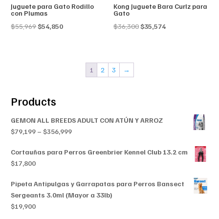
Juguete para Gato Rodillo
Kong Juguete Bara Curlz para
con Plumas
Gato
Original
Current
Original
Current
$
55,969
$
54,850
$
36,300
$
35,574
price
price
price
price
was:
is:
was:
is:
$55,969.
$54,850.
$36,300.
$35,574.
1
2
3
→
Products
GEMON ALL BREEDS ADULT CON ATÚN Y ARROZ
Price
$
79,199
–
$
356,999
range:
Cortauñas para Perros Greenbrier Kennel Club 13.2 cm
$79,199
$
17,800
through
$356,999
Pipeta Antipulgas y Garrapatas para Perros Bansect
Sergeants 3.0ml (Mayor a 33lb)
$
19,900