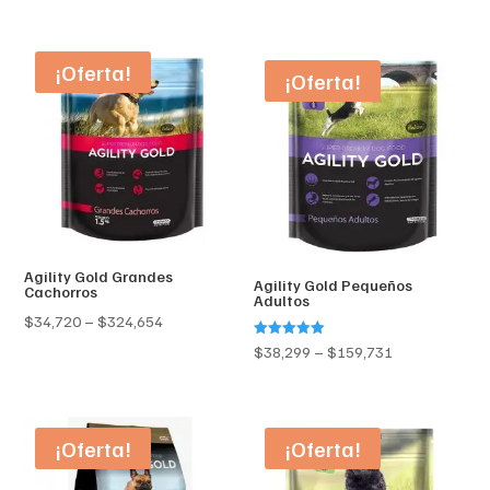
range:
range:
$32,191
$39,899
through
¡Oferta!
through
¡Oferta!
$299,337
$177,195
Agility Gold Grandes
Agility Gold Pequeños
Cachorros
Adultos
Price
$
34,720
–
$
324,654
range:
Valorado en
Price
$
38,299
–
$
159,731
5.00
de 5
$34,720
range:
through
$38,299
$324,654
through
¡Oferta!
¡Oferta!
$159,731