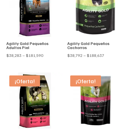
Agility Gold Pequeños
Agility Gold Pequeños
Adultos Piel
Cachorros
Price
Price
$
38,283
–
$
181,590
$
38,792
–
$
188,637
range:
range:
$38,283
$38,792
through
through
¡Oferta!
¡Oferta!
$181,590
$188,637