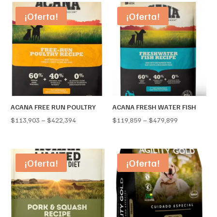
¡Oferta!
¡Oferta!
ACANA FREE RUN POULTRY
ACANA FRESH WATER FISH
Price
Price
$
113,903
–
$
422,394
$
119,859
–
$
479,899
range:
range:
$113,903
$119,859
through
through
¡Oferta!
¡Oferta!
$422,394
$479,899