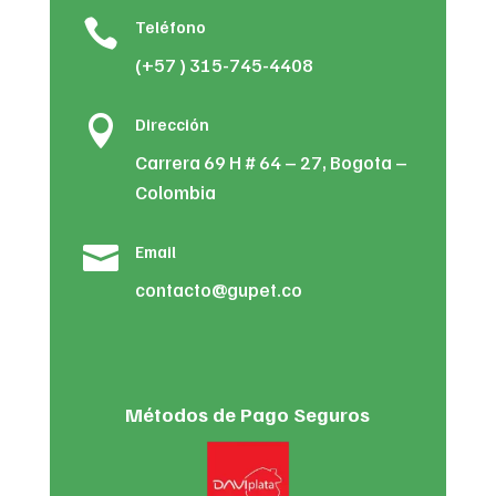

Teléfono
(+57 ) 315-745-4408

Dirección
Carrera 69 H # 64 – 27, Bogota –
Colombia

Email
contacto@gupet.co
Métodos de Pago Seguros