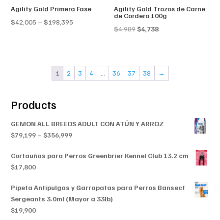
Agility Gold Primera Fase
Agility Gold Trozos de Carne
de Cordero 100g
Price
$
42,005
–
$
198,395
Original
Current
$
4,989
$
4,738
range:
price
price
$42,005
was:
is:
through
$4,989.
$4,738.
$198,395
1
2
3
4
…
36
37
38
→
Products
GEMON ALL BREEDS ADULT CON ATÚN Y ARROZ
Price
$
79,199
–
$
356,999
range:
Cortauñas para Perros Greenbrier Kennel Club 13.2 cm
$79,199
$
17,800
through
$356,999
Pipeta Antipulgas y Garrapatas para Perros Bansect
Sergeants 3.0ml (Mayor a 33lb)
$
19,900