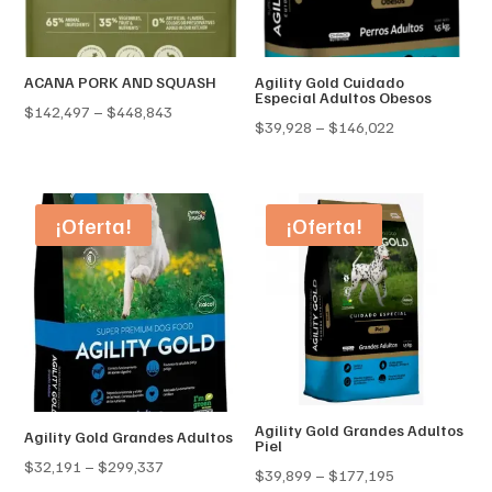
ACANA PORK AND SQUASH
Agility Gold Cuidado
Especial Adultos Obesos
Price
$
142,497
–
$
448,843
Price
$
39,928
–
$
146,022
range:
range:
$142,497
$39,928
through
through
¡Oferta!
¡Oferta!
$448,843
$146,022
Agility Gold Grandes Adultos
Agility Gold Grandes Adultos
Piel
Price
$
32,191
–
$
299,337
Price
$
39,899
–
$
177,195