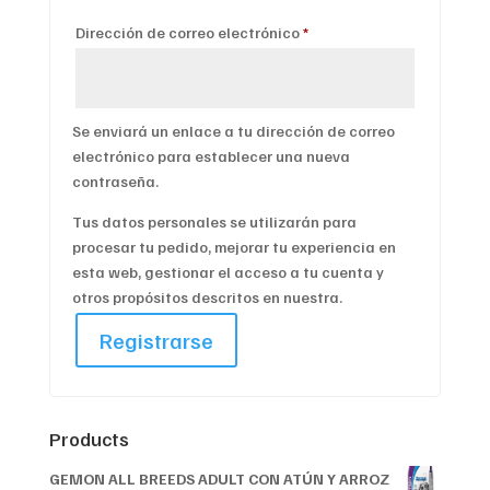
Obligatorio
Dirección de correo electrónico
*
Se enviará un enlace a tu dirección de correo
electrónico para establecer una nueva
contraseña.
Tus datos personales se utilizarán para
procesar tu pedido, mejorar tu experiencia en
esta web, gestionar el acceso a tu cuenta y
otros propósitos descritos en nuestra.
Registrarse
Products
casino sites that accept paypal
GEMON ALL BREEDS ADULT CON ATÚN Y ARROZ