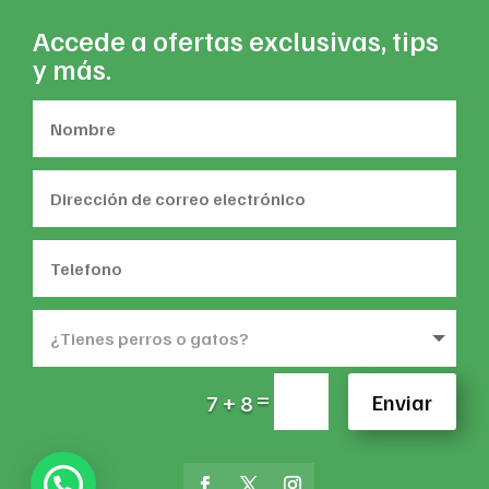
Accede a ofertas exclusivas, tips
y más.
=
Enviar
7 + 8