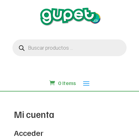
Búsqueda
de
productos
0 Items
Mi cuenta
Acceder
casinos with paypal
pay n play casino list