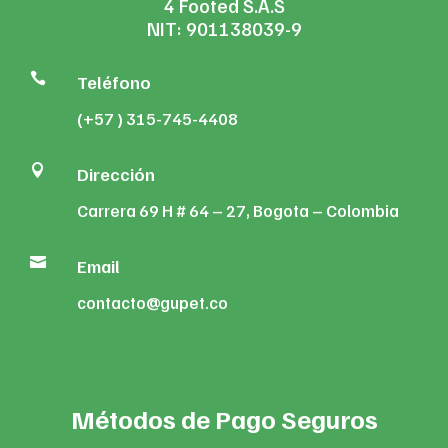
4 Footed S.A.S
NIT: 901138039-9

Teléfono
(+57 ) 315-745-4408

Dirección
Carrera 69 H # 64 – 27, Bogota – Colombia

Email
contacto@gupet.co
Métodos de Pago Seguros