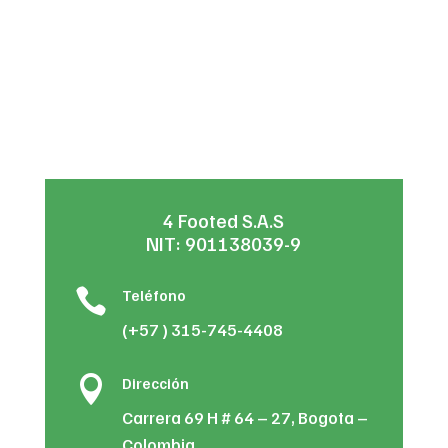
4 Footed S.A.S
NIT: 901138039-9

Teléfono
(+57 ) 315-745-4408

Dirección
Carrera 69 H # 64 – 27, Bogota –
Colombia