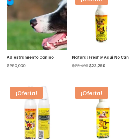
Adiestramiento Canino
Natural Freshly Aquí No Can
Original
Current
$
950,000
$
23,400
$
22,250
price
price
was:
is:
$23,400.
$22,250.
¡Oferta!
¡Oferta!