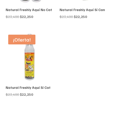
Natural Freshly Aquí No Cat
Natural Freshly Aquí Sí Can
Original
Current
Original
Current
$
23,400
$
22,250
$
23,400
$
22,250
price
price
price
price
was:
is:
was:
is:
$23,400.
$22,250.
$23,400.
$22,250.
¡Oferta!
Natural Freshly Aquí Sí Cat
Original
Current
$
23,400
$
22,250
price
price
was:
is:
$23,400.
$22,250.