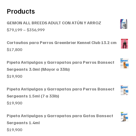
Products
GEMON ALL BREEDS ADULT CON ATÚN Y ARROZ
Price
$
79,199
–
$
356,999
range:
Cortauñas para Perros Greenbrier Kennel Club 13.2 cm
$79,199
$
17,800
through
$356,999
Pipeta Antipulgas y Garrapatas para Perros Bansect
Sergeants 3.0ml (Mayor a 33lb)
$
19,900
Pipeta Antipulgas y Garrapatas para Perros Bansect
Sergeants 1.5ml (7 a 33lb)
$
19,900
Pipeta Antipulgas y Garrapatas para Gatos Bansect
Sergeants 1.4ml
$
19,900