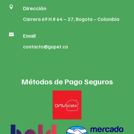

Dirección
Carrera 69 H # 64 – 27, Bogota – Colombia

Email
contacto@gupet.co
Métodos de Pago Seguros