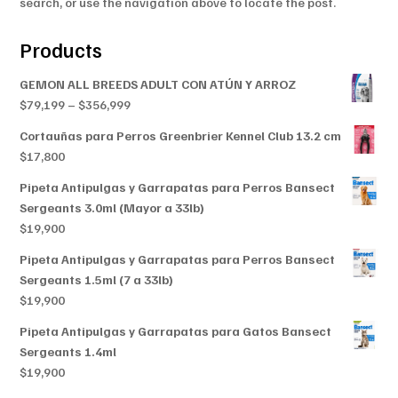
search, or use the navigation above to locate the post.
Products
GEMON ALL BREEDS ADULT CON ATÚN Y ARROZ
Price
$
79,199
–
$
356,999
range:
Cortauñas para Perros Greenbrier Kennel Club 13.2 cm
$79,199
$
17,800
through
$356,999
Pipeta Antipulgas y Garrapatas para Perros Bansect
Sergeants 3.0ml (Mayor a 33lb)
$
19,900
Pipeta Antipulgas y Garrapatas para Perros Bansect
Sergeants 1.5ml (7 a 33lb)
$
19,900
Pipeta Antipulgas y Garrapatas para Gatos Bansect
Sergeants 1.4ml
$
19,900