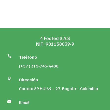
4 Footed S.A.S
NIT: 901138039-9

Teléfono
(+57 ) 315-745-4408

Dirección
Carrera 69 H # 64 – 27, Bogota – Colombia

Email