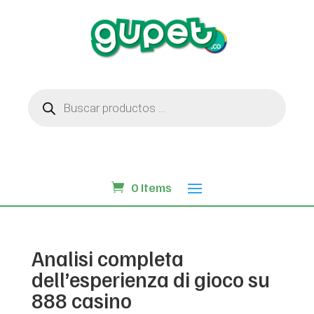
Búsqueda
de
productos
0 Items
Analisi completa
dell’esperienza di gioco su
888 casino