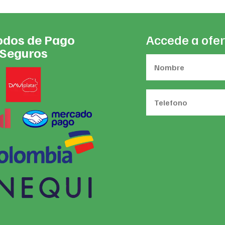
dos de Pago
Accede a ofer
Seguros