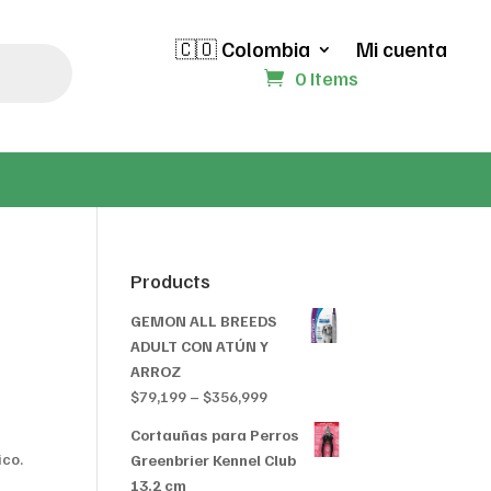
🇨🇴 Colombia
Mi cuenta
0 Items
Products
GEMON ALL BREEDS
ADULT CON ATÚN Y
ARROZ
Price
$
79,199
–
$
356,999
range:
Cortauñas para Perros
$79,199
ico.
Greenbrier Kennel Club
through
13.2 cm