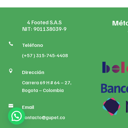
Méto
4 Footed S.A.S
NIT: 901138039-9

Teléfono
(+57 ) 315-745-4408

Dirección
Carrera 69 H # 64 – 27,
Bogota – Colombia

Email
contacto@gupet.co