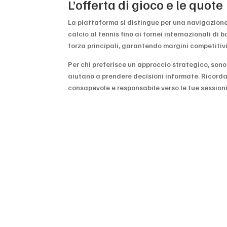
L’offerta di gioco e le quote
La piattaforma si distingue per una navigazione
calcio al tennis fino ai tornei internazionali di 
forza principali, garantendo margini competitivi
Per chi preferisce un approccio strategico, sono 
aiutano a prendere decisioni informate. Ricor
consapevole e responsabile verso le tue sessioni