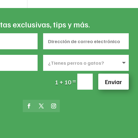
tas exclusivas, tips y más.
=
Enviar
1 + 10