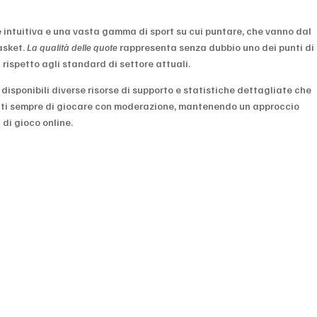
 intuitiva e una vasta gamma di sport su cui puntare, che vanno dal
basket.
La qualità delle quote
rappresenta senza dubbio uno dei punti di
 rispetto agli standard di settore attuali.
disponibili diverse risorse di supporto e statistiche dettagliate che
dati sempre di giocare con moderazione, mantenendo un approccio
 di gioco online.