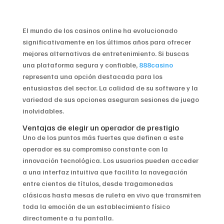
El mundo de los casinos online ha evolucionado
significativamente en los últimos años para ofrecer
mejores alternativas de entretenimiento. Si buscas
una plataforma segura y confiable,
888casino
representa una opción destacada para los
entusiastas del sector. La calidad de su software y la
variedad de sus opciones aseguran sesiones de juego
inolvidables.
Ventajas de elegir un operador de prestigio
Uno de los puntos más fuertes que definen a este
operador es su compromiso constante con la
innovación tecnológica. Los usuarios pueden acceder
a una interfaz intuitiva que facilita la navegación
entre cientos de títulos, desde tragamonedas
clásicas hasta mesas de ruleta en vivo que transmiten
toda la emoción de un establecimiento físico
directamente a tu pantalla.