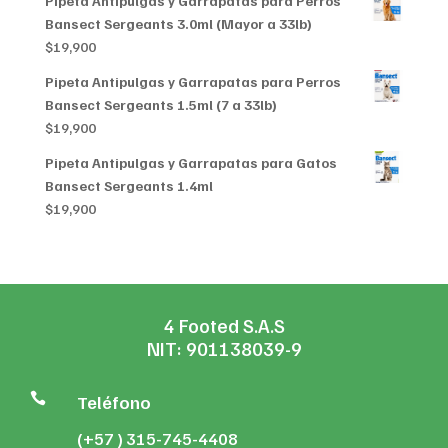
Pipeta Antipulgas y Garrapatas para Perros
Bansect Sergeants 3.0ml (Mayor a 33lb)
$
19,900
Pipeta Antipulgas y Garrapatas para Perros
Bansect Sergeants 1.5ml (7 a 33lb)
$
19,900
Pipeta Antipulgas y Garrapatas para Gatos
Bansect Sergeants 1.4ml
$
19,900
4 Footed S.A.S
NIT: 901138039-9

Teléfono
(+57 ) 315-745-4408