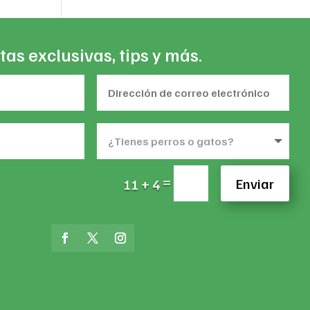
tas exclusivas, tips y más.
=
Enviar
11 + 4