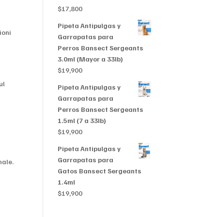
$356,999
$
17,800
i
Pipeta Antipulgas y
ioni
Garrapatas para
Perros Bansect Sergeants
3.0ml (Mayor a 33lb)
$
19,900
ul
Pipeta Antipulgas y
Garrapatas para
Perros Bansect Sergeants
1.5ml (7 a 33lb)
$
19,900
Pipeta Antipulgas y
Garrapatas para
nale.
Gatos Bansect Sergeants
1.4ml
$
19,900