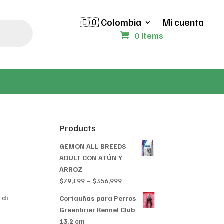
🇨🇴 Colombia
Mi cuenta
0 Items
Products
GEMON ALL BREEDS
ADULT CON ATÚN Y
ARROZ
Price
$
79,199
–
$
356,999
range:
 di
Cortauñas para Perros
$79,199
Greenbrier Kennel Club
through
13.2 cm