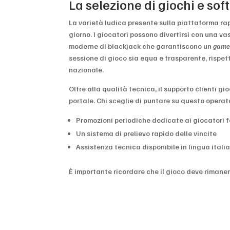
La selezione di giochi e so
La varietà ludica presente sulla piattaforma rap
giorno. I giocatori possono divertirsi con una va
moderne di blackjack che garantiscono un
game
sessione di gioco sia equa e trasparente, rispe
nazionale.
Oltre alla qualità tecnica, il supporto clienti g
portale. Chi sceglie di puntare su questo opera
Promozioni periodiche dedicate ai giocatori f
Un sistema di prelievo rapido delle vincite
Assistenza tecnica disponibile in lingua itali
È importante ricordare che il gioco deve rimane