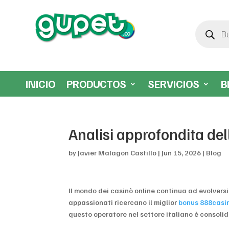
Búsqueda
de
productos
INICIO
PRODUCTOS
SERVICIOS
B
Analisi approfondita del
by
Javier Malagon Castillo
|
Jun 15, 2026
|
Blog
Il mondo dei casinò online continua ad evolvers
appassionati ricercano il miglior
bonus 888casi
questo operatore nel settore italiano è consolid