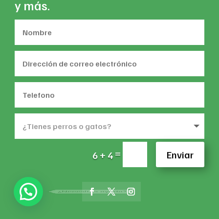
y más.
=
Enviar
6 + 4
¿Necesitas ayuda?