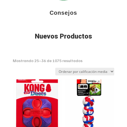
Consejos
Nuevos Productos
Sorted
Mostrando 25–36 de 1075 resultados
by
average
rating