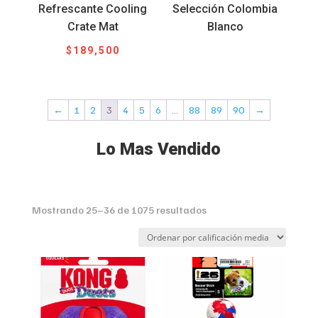
Refrescante Cooling
Selección Colombia
Crate Mat
Blanco
$
189,500
←
1
2
3
4
5
6
…
88
89
90
→
Lo Mas Vendido
Sorted
Mostrando 25–36 de 1075 resultados
by
average
rating