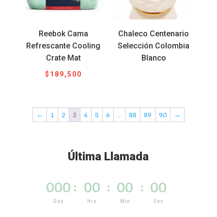
Reebok Cama
Chaleco Centenario
Refrescante Cooling
Selección Colombia
Crate Mat
Blanco
$
189,500
←
1
2
3
4
5
6
…
88
89
90
→
Última Llamada
000
:
00
:
00
:
00
Day
Hrs
Min
Sec