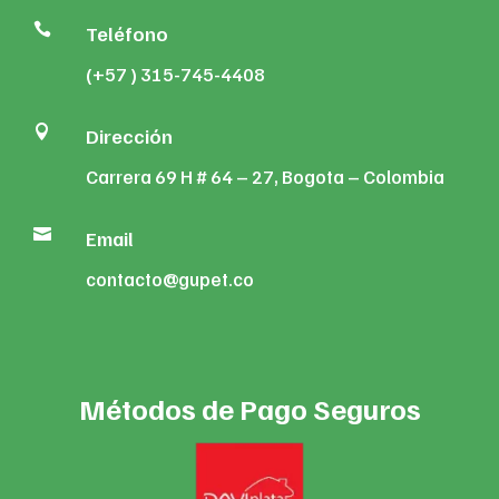

Teléfono
(+57 ) 315-745-4408

Dirección
Carrera 69 H # 64 – 27, Bogota – Colombia

Email
contacto@gupet.co
Métodos de Pago Seguros