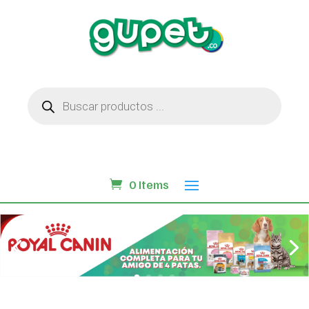
Búsqueda
de
productos
0 Items