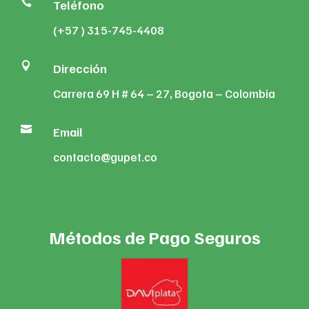

Teléfono
(+57 ) 315-745-4408

Dirección
Carrera 69 H # 64 – 27, Bogota – Colombia

Email
contacto@gupet.co
Métodos de Pago Seguros