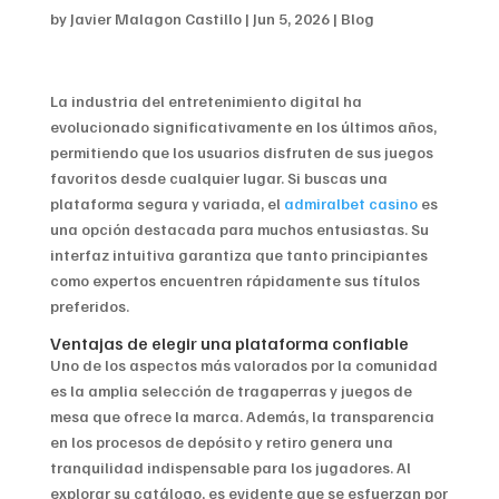
by
Javier Malagon Castillo
|
Jun 5, 2026
|
Blog
La industria del entretenimiento digital ha
evolucionado significativamente en los últimos años,
permitiendo que los usuarios disfruten de sus juegos
favoritos desde cualquier lugar. Si buscas una
plataforma segura y variada, el
admiralbet casino
es
una opción destacada para muchos entusiastas. Su
interfaz intuitiva garantiza que tanto principiantes
como expertos encuentren rápidamente sus títulos
preferidos.
Ventajas de elegir una plataforma confiable
Uno de los aspectos más valorados por la comunidad
es la amplia selección de tragaperras y juegos de
mesa que ofrece la marca. Además, la transparencia
en los procesos de depósito y retiro genera una
tranquilidad indispensable para los jugadores. Al
explorar su catálogo, es evidente que se esfuerzan por