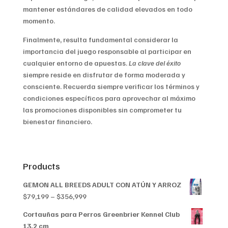
mantener estándares de calidad elevados en todo
momento.
Finalmente, resulta fundamental considerar la
importancia del juego responsable al participar en
cualquier entorno de apuestas.
La clave del éxito
siempre reside en disfrutar de forma moderada y
consciente. Recuerda siempre verificar los términos y
condiciones específicos para aprovechar al máximo
las promociones disponibles sin comprometer tu
bienestar financiero.
Products
GEMON ALL BREEDS ADULT CON ATÚN Y ARROZ
Price
$
79,199
–
$
356,999
range:
Cortauñas para Perros Greenbrier Kennel Club
$79,199
13.2 cm