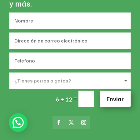
y más.
=
Enviar
6 + 12