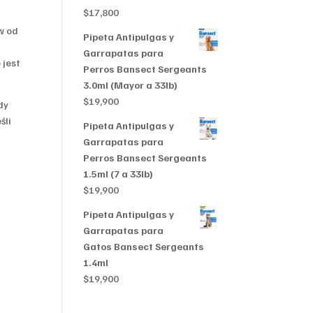
$356,999
$
17,800
w od
Pipeta Antipulgas y
Garrapatas para
 jest
Perros Bansect Sergeants
3.0ml (Mayor a 33lb)
$
19,900
dy
śli
Pipeta Antipulgas y
Garrapatas para
Perros Bansect Sergeants
1.5ml (7 a 33lb)
$
19,900
Pipeta Antipulgas y
Garrapatas para
Gatos Bansect Sergeants
1.4ml
$
19,900