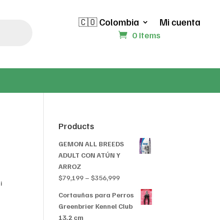
🇨🇴 Colombia
Mi cuenta
0 Items
Products
GEMON ALL BREEDS
ADULT CON ATÚN Y
ARROZ
Price
$
79,199
–
$
356,999
i
range:
Cortauñas para Perros
$79,199
Greenbrier Kennel Club
through
13.2 cm