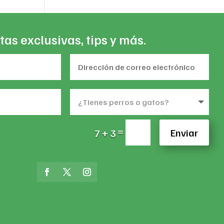
tas exclusivas, tips y más.
=
Enviar
7 + 3