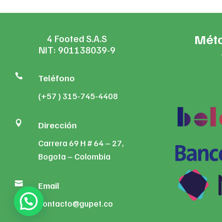
Méto
4 Footed S.A.S
NIT: 901138039-9

Teléfono
(+57 ) 315-745-4408

Dirección
Carrera 69 H # 64 – 27,
Bogota – Colombia

Email
contacto@gupet.co