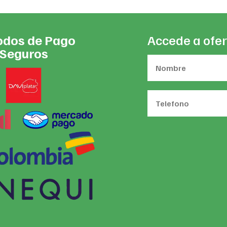
dos de Pago
Accede a ofer
Seguros