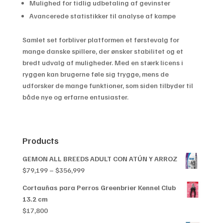
Mulighed for tidlig udbetaling af gevinster
Avancerede statistikker til analyse af kampe
Samlet set forbliver platformen et førstevalg for
mange danske spillere, der ønsker stabilitet og et
bredt udvalg af muligheder. Med en stærk licens i
ryggen kan brugerne føle sig trygge, mens de
udforsker de mange funktioner, som siden tilbyder til
både nye og erfarne entusiaster.
Products
GEMON ALL BREEDS ADULT CON ATÚN Y ARROZ
Price
$
79,199
–
$
356,999
range:
Cortauñas para Perros Greenbrier Kennel Club
$79,199
13.2 cm
through
$
17,800
$356,999