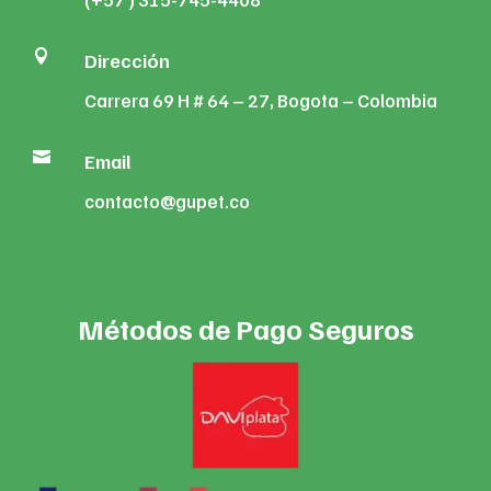

Dirección
Carrera 69 H # 64 – 27, Bogota – Colombia

Email
contacto@gupet.co
Métodos de Pago Seguros