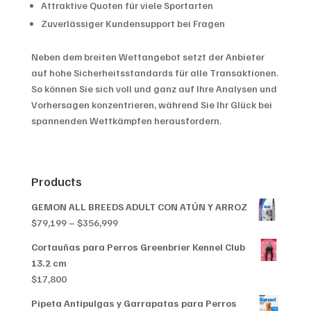
Attraktive Quoten für viele Sportarten
Zuverlässiger Kundensupport bei Fragen
Neben dem breiten Wettangebot setzt der Anbieter
auf hohe Sicherheitsstandards für alle Transaktionen.
So können Sie sich voll und ganz auf Ihre Analysen und
Vorhersagen konzentrieren, während Sie Ihr Glück bei
spannenden Wettkämpfen herausfordern.
Products
GEMON ALL BREEDS ADULT CON ATÚN Y ARROZ
Price
$
79,199
–
$
356,999
range:
Cortauñas para Perros Greenbrier Kennel Club
$79,199
13.2 cm
through
$
17,800
$356,999
Pipeta Antipulgas y Garrapatas para Perros