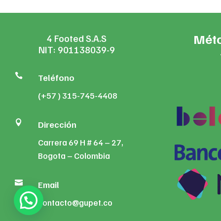
Méto
4 Footed S.A.S
NIT: 901138039-9

Teléfono
(+57 ) 315-745-4408

Dirección
Carrera 69 H # 64 – 27,
Bogota – Colombia

Email
contacto@gupet.co