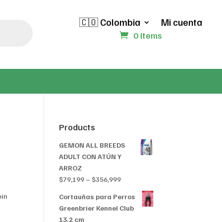
🇨🇴 Colombia
Mi cuenta
0 Items
Products
GEMON ALL BREEDS
ADULT CON ATÚN Y
ARROZ
Price
$
79,199
–
$
356,999
range:
ein
Cortauñas para Perros
$79,199
Greenbrier Kennel Club
through
13.2 cm