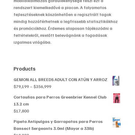
mobilalkalmazás gördülékenysége teszi ezt a
rendszert kiemelkedővé a piacon. A folyamatos
fejlesztéseknek köszönhetően a regisztrált tagok
mindig hozzáférhetnek a legfrissebb statisztikákhoz
és promóciókhoz. Érdemes alaposan tájékozódni a
feltételekről, mielőtt belevágnánk a fogadások
izgalmas világába.
Products
GEMON ALL BREEDS ADULT CON ATÚN Y ARROZ
Price
$
79,199
–
$
356,999
range:
Cortauñas para Perros Greenbrier Kennel Club
$79,199
13.2 cm
through
$
17,800
$356,999
Pipeta Antipulgas y Garrapatas para Perros
Bansect Sergeants 3.0ml (Mayor a 33lb)