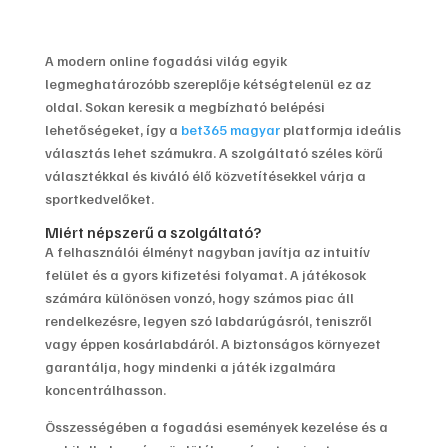
A modern online fogadási világ egyik
legmeghatározóbb szereplője kétségtelenül ez az
oldal. Sokan keresik a megbízható belépési
lehetőségeket, így a
bet365 magyar
platformja ideális
választás lehet számukra. A szolgáltató széles körű
választékkal és kiváló élő közvetítésekkel várja a
sportkedvelőket.
Miért népszerű a szolgáltató?
A felhasználói élményt nagyban javítja az intuitív
felület és a gyors kifizetési folyamat. A játékosok
számára különösen vonzó, hogy számos piac áll
rendelkezésre, legyen szó labdarúgásról, teniszről
vagy éppen kosárlabdáról. A biztonságos környezet
garantálja, hogy mindenki a játék izgalmára
koncentrálhasson.
Összességében a fogadási események kezelése és a