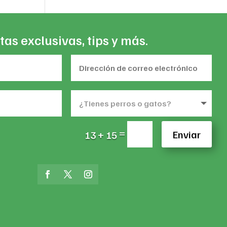
tas exclusivas, tips y más.
=
Enviar
13 + 15