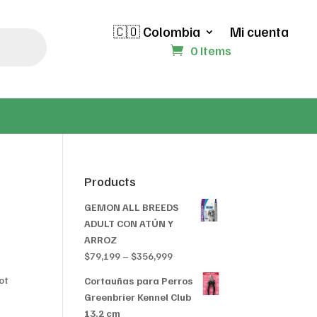
🇨🇴 Colombia
Mi cuenta
0 Items
Products
GEMON ALL BREEDS
ADULT CON ATÚN Y
ARROZ
Price
$
79,199
–
$
356,999
range:
ot
Cortauñas para Perros
$79,199
Greenbrier Kennel Club
through
13.2 cm