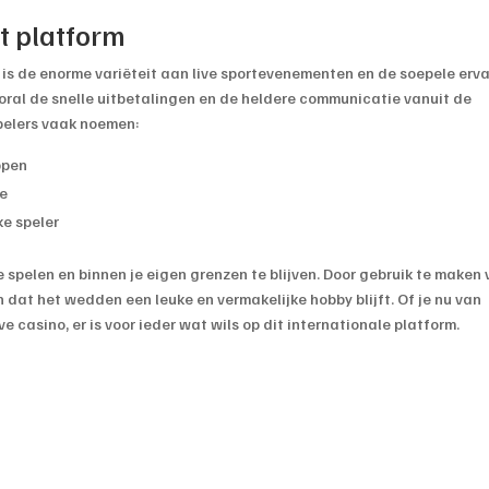
t platform
 is de enorme variëteit aan live sportevenementen en de soepele erv
ral de snelle uitbetalingen en de heldere communicatie vanuit de
spelers vaak noemen:
ppen
ie
e speler
e spelen en binnen je eigen grenzen te blijven. Door gebruik te maken
n dat het wedden een leuke en vermakelijke hobby blijft. Of je nu van
ve casino, er is voor ieder wat wils op dit internationale platform.