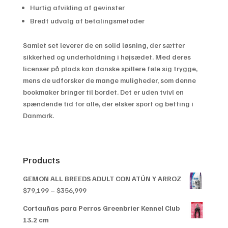
Hurtig afvikling af gevinster
Bredt udvalg af betalingsmetoder
Samlet set leverer de en solid løsning, der sætter
sikkerhed og underholdning i højsædet. Med deres
licenser på plads kan danske spillere føle sig trygge,
mens de udforsker de mange muligheder, som denne
bookmaker bringer til bordet. Det er uden tvivl en
spændende tid for alle, der elsker sport og betting i
Danmark.
Products
GEMON ALL BREEDS ADULT CON ATÚN Y ARROZ
Price
$
79,199
–
$
356,999
range:
Cortauñas para Perros Greenbrier Kennel Club
$79,199
13.2 cm
through