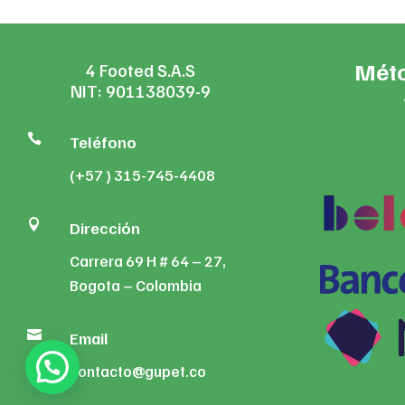
Méto
4 Footed S.A.S
NIT: 901138039-9

Teléfono
(+57 ) 315-745-4408

Dirección
Carrera 69 H # 64 – 27,
Bogota – Colombia

Email
contacto@gupet.co