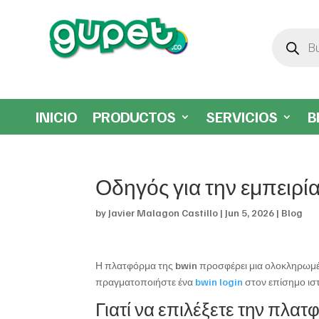
Búsqueda
de
productos
INICIO
PRODUCTOS
SERVICIOS
B
Οδηγός για την εμπειρί
by
Javier Malagon Castillo
|
Jun 5, 2026
|
Blog
Η πλατφόρμα της bwin προσφέρει μια ολοκληρωμένη
πραγματοποιήστε ένα
bwin login
στον επίσημο ιστ
Γιατί να επιλέξετε την πλα