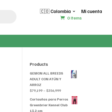
🇨🇴 Colombia
Mi cuenta
0 Items
Products
GEMON ALL BREEDS
ADULT CON ATÚN Y
ARROZ
Price
$
79,199
–
$
356,999
range:
Cortauñas para Perros
$79,199
Greenbrier Kennel Club
through
13.2 cm