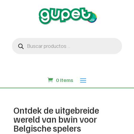
Búsqueda
de
productos
0 Items
Ontdek de uitgebreide
wereld van bwin voor
Belgische spelers