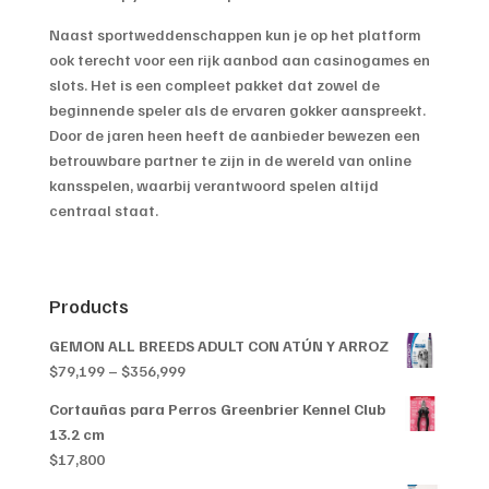
Naast sportweddenschappen kun je op het platform
ook terecht voor een rijk aanbod aan casinogames en
slots. Het is een compleet pakket dat zowel de
beginnende speler als de ervaren gokker aanspreekt.
Door de jaren heen heeft de aanbieder bewezen een
betrouwbare partner te zijn in de wereld van online
kansspelen, waarbij verantwoord spelen altijd
centraal staat.
Products
GEMON ALL BREEDS ADULT CON ATÚN Y ARROZ
Price
$
79,199
–
$
356,999
range:
Cortauñas para Perros Greenbrier Kennel Club
$79,199
13.2 cm
through
$
17,800
$356,999