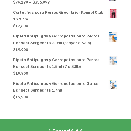
Price
$
79,199
–
$
356,999
range:
Cortauñas para Perros Greenbrier Kennel Club
$79,199
13.2 cm
through
$
17,800
$356,999
Pipeta Antipulgas y Garrapatas para Perros
Bansect Sergeants 3.0ml (Mayor a 33lb)
$
19,900
Pipeta Antipulgas y Garrapatas para Perros
Bansect Sergeants 1.5ml (7 a 33lb)
$
19,900
Pipeta Antipulgas y Garrapatas para Gatos
Bansect Sergeants 1.4ml
$
19,900
4 Footed S.A.S