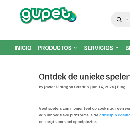
Búsqueda
de
productos
INICIO
PRODUCTOS
SERVICIOS
B
Ontdek de unieke speler
by
Javier Malagon Castillo
|
Jun 14, 2026
|
Blog
Veel spelers zijn momenteel op zoek naar een ve
van innovatieve platforms is de
carlospin casin
en zorgt voor veel speelplezier.