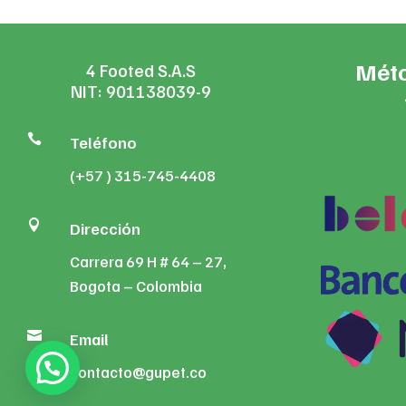
Méto
4 Footed S.A.S
NIT: 901138039-9

Teléfono
(+57 ) 315-745-4408

Dirección
Carrera 69 H # 64 – 27,
Bogota – Colombia

Email
contacto@gupet.co