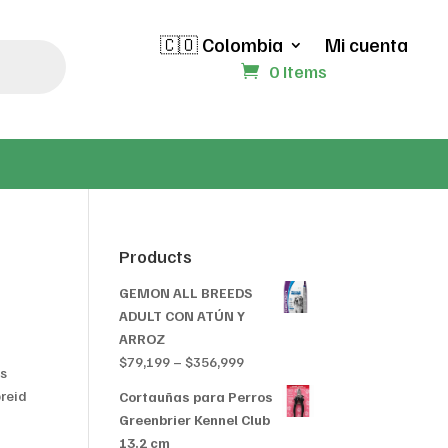
🇨🇴 Colombia
Mi cuenta
0 Items
Products
GEMON ALL BREEDS
ADULT CON ATÚN Y
ARROZ
Price
$
79,199
–
$
356,999
rs
range:
breid
Cortauñas para Perros
$79,199
Greenbrier Kennel Club
through
13.2 cm