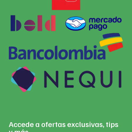
Accede a ofertas exclusivas, tips
y más.