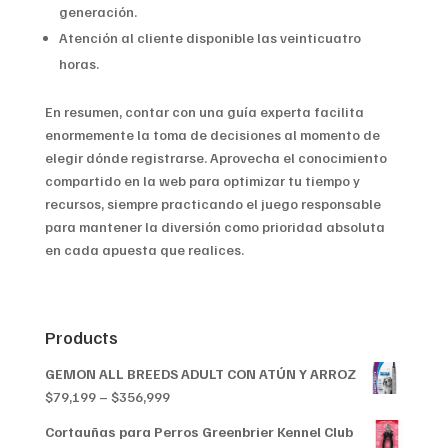
generación.
Atención al cliente disponible las veinticuatro
horas.
En resumen, contar con una guía experta facilita
enormemente la toma de decisiones al momento de
elegir dónde registrarse. Aprovecha el conocimiento
compartido en la web para optimizar tu tiempo y
recursos, siempre practicando el juego responsable
para mantener la diversión como prioridad absoluta
en cada apuesta que realices.
Products
GEMON ALL BREEDS ADULT CON ATÚN Y ARROZ
Price
$
79,199
–
$
356,999
range:
Cortauñas para Perros Greenbrier Kennel Club
$79,199