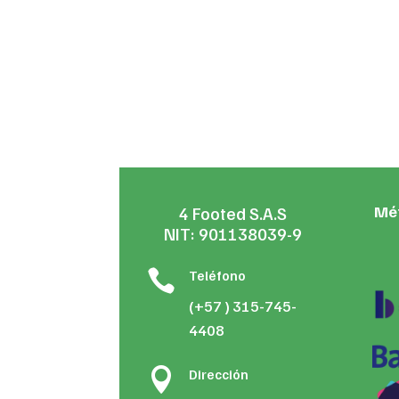
w
$
Mé
4 Footed S.A.S
NIT: 901138039-9

Teléfono
(+57 ) 315-745-
4408

Dirección