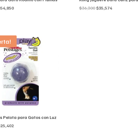
riginal
Current
Original
Current
$
54,850
$
36,300
$
35,574
rice
price
price
price
as:
is:
was:
is:
55,969.
$54,850.
$36,300.
$35,574.
erta!
s Pelota para Gatos con Luz
riginal
Current
$
25,402
rice
price