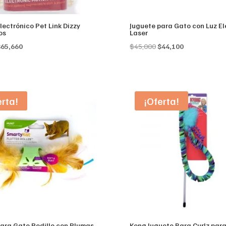
lectrónico Pet Link Dizzy
Juguete para Gato con Luz El
os
Laser
riginal
Current
Original
Current
$
65,660
$
45,000
$
44,100
rice
price
price
price
as:
is:
was:
is:
67,000.
$65,660.
$45,000.
$44,100.
erta!
¡Oferta!
para Gato Rodillo con Plumas
Kong Juguete Bara Curlz par