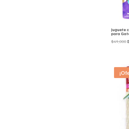
Juguete 
para Gat
O
$
49,000
p
w
$
¡Of