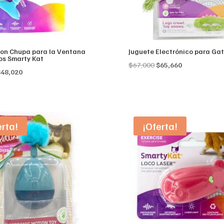
con Chupa para la Ventana
Juguete Electrónico para Ga
os Smarty Kat
Original
Current
$
67,000
$
65,660
riginal
Current
$
48,020
price
price
rice
price
was:
is:
as:
is:
$67,000.
$65,660.
49,000.
$48,020.
erta!
¡Oferta!