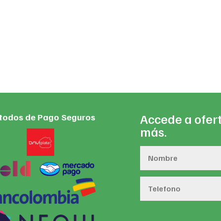
as:
is:
25,920.
$25,402.
Accede a ofert
todos de Pago Seguros
más.