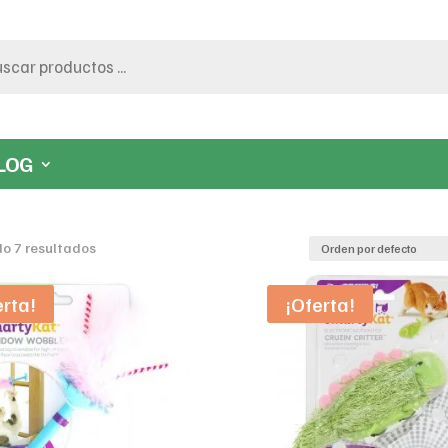
LOG
o 7 resultados
erta!
¡Oferta!