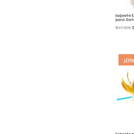
Juguete E
para Gat
O
$
67,000
p
w
$
¡Of
Juguete 