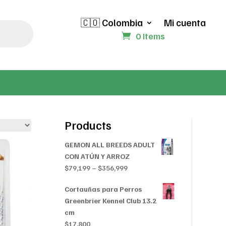
🇨🇴 Colombia
Mi cuenta
0 Items
Products
GEMON ALL BREEDS ADULT
CON ATÚN Y ARROZ
Price
$
79,199
–
$
356,999
range:
Cortauñas para Perros
$79,199
Greenbrier Kennel Club 13.2
through
cm
$356,999
$
17,800