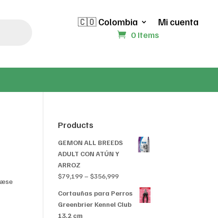
🇨🇴 Colombia
Mi cuenta
0 Items
Products
GEMON ALL BREEDS
ADULT CON ATÚN Y
ARROZ
Price
$
79,199
–
$
356,999
læse
range:
Cortauñas para Perros
$79,199
Greenbrier Kennel Club
through
13.2 cm