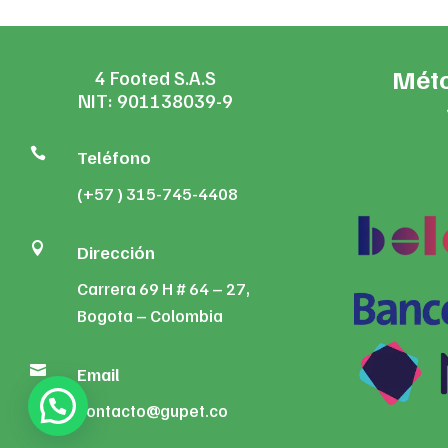
Méto
4 Footed S.A.S
NIT: 901138039-9

Teléfono
(+57 ) 315-745-4408

Dirección
Carrera 69 H # 64 – 27,
Bogota – Colombia

Email
contacto@gupet.co