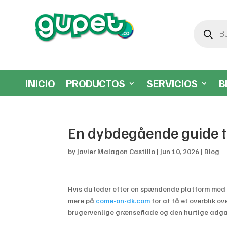
Búsqueda
de
productos
INICIO
PRODUCTOS
SERVICIOS
B
En dybdegående guide 
by
Javier Malagon Castillo
|
Jun 10, 2026
|
Blog
Hvis du leder efter en spændende platform med e
mere på
come-on-dk.com
for at få et overblik o
brugervenlige grænseflade og den hurtige adgan