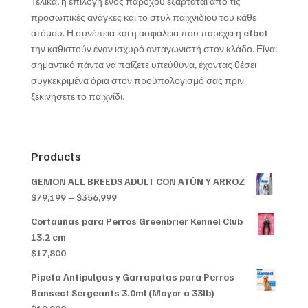
Τελικά, η επιλογή ενός παρόχου εξαρτάται από τις
προσωπικές ανάγκες και το στυλ παιχνιδιού του κάθε
ατόμου. Η συνέπεια και η ασφάλεια που παρέχει η efbet
την καθιστούν έναν ισχυρό ανταγωνιστή στον κλάδο. Είναι
σημαντικό πάντα να παίζετε υπεύθυνα, έχοντας θέσει
συγκεκριμένα όρια στον προϋπολογισμό σας πριν
ξεκινήσετε το παιχνίδι.
Products
GEMON ALL BREEDS ADULT CON ATÚN Y ARROZ
Price
$
79,199
–
$
356,999
range:
Cortauñas para Perros Greenbrier Kennel Club
$79,199
13.2 cm
through
$
17,800
$356,999
Pipeta Antipulgas y Garrapatas para Perros
Bansect Sergeants 3.0ml (Mayor a 33lb)