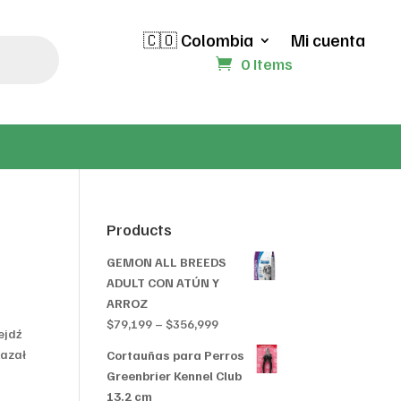
🇨🇴 Colombia
Mi cuenta
0 Items
Products
GEMON ALL BREEDS
ADULT CON ATÚN Y
ARROZ
Price
$
79,199
–
$
356,999
ejdź
range:
kazał
Cortauñas para Perros
$79,199
Greenbrier Kennel Club
through
13.2 cm