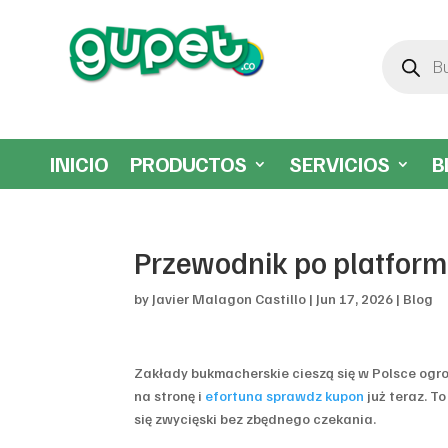
Búsqueda
de
productos
INICIO
PRODUCTOS
SERVICIOS
B
Przewodnik po platformi
by
Javier Malagon Castillo
|
Jun 17, 2026
|
Blog
Zakłady bukmacherskie cieszą się w Polsce ogro
na stronę i
efortuna sprawdz kupon
już teraz. T
się zwycięski bez zbędnego czekania.