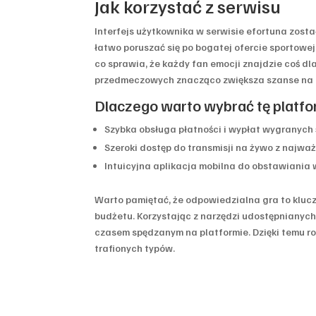
Jak korzystać z serwisu
Interfejs użytkownika w serwisie efortuna zost
łatwo poruszać się po bogatej ofercie sportowej.
co sprawia, że każdy fan emocji znajdzie coś dl
przedmeczowych znacząco zwiększa szanse na p
Dlaczego warto wybrać tę platf
Szybka obsługa płatności i wypłat wygranych
Szeroki dostęp do transmisji na żywo z najwa
Intuicyjna aplikacja mobilna do obstawiania
Warto pamiętać, że odpowiedzialna gra to kluc
budżetu. Korzystając z narzędzi udostępnianych
czasem spędzanym na platformie. Dzięki temu r
trafionych typów.