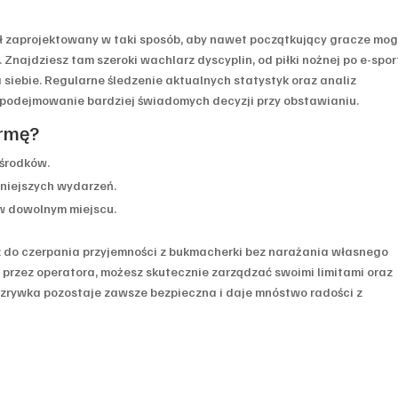
ał zaprojektowany w taki sposób, aby nawet początkujący gracze mog
 Znajdziesz tam szeroki wachlarz dyscyplin, od piłki nożnej po e-spor
a siebie. Regularne śledzenie aktualnych statystyk oraz analiz
odejmowanie bardziej świadomych decyzji przy obstawianiu.
ormę?
 środków.
żniejszych wydarzeń.
 w dowolnym miejscu.
z do czerpania przyjemności z bukmacherki bez narażania własnego
 przez operatora, możesz skutecznie zarządzać swoimi limitami oraz
ozrywka pozostaje zawsze bezpieczna i daje mnóstwo radości z