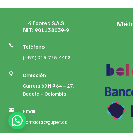
Méto
4 Footed S.A.S
NIT: 901138039-9

Teléfono
(+57 ) 315-745-4408

Dirección
Carrera 69 H # 64 – 27,
Bogota – Colombia

Email
contacto@gupet.co