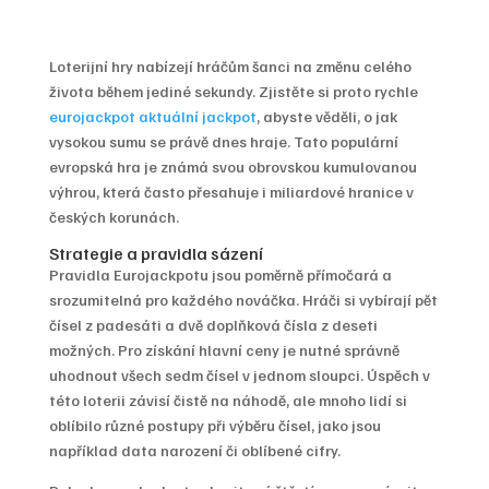
Loterijní hry nabízejí hráčům šanci na změnu celého
života během jediné sekundy. Zjistěte si proto rychle
eurojackpot aktuální jackpot
, abyste věděli, o jak
vysokou sumu se právě dnes hraje. Tato populární
evropská hra je známá svou obrovskou kumulovanou
výhrou, která často přesahuje i miliardové hranice v
českých korunách.
Strategie a pravidla sázení
Pravidla Eurojackpotu jsou poměrně přímočará a
srozumitelná pro každého nováčka. Hráči si vybírají pět
čísel z padesáti a dvě doplňková čísla z deseti
možných. Pro získání hlavní ceny je nutné správně
uhodnout všech sedm čísel v jednom sloupci. Úspěch v
této loterii závisí čistě na náhodě, ale mnoho lidí si
oblíbilo různé postupy při výběru čísel, jako jsou
například data narození či oblíbené cifry.