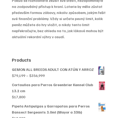
Pokud se rozhodnete zkusit své štěstí, nezapomínejte
na zodpovědný přístup k hraní. Loterie by měla zůstat
především formou zábavy, nikoliv způsobem, jakým řešit
své finanční problémy. Vždy si určete pevný limit, kolik
peněz můžete do hry vložit, a nikdy tento limit
nepřekračujte, bez ohledu na to, jak lákavé mohou být
aktuální rekordní výhry v osudí.
Products
GEMON ALL BREEDS ADULT CON ATÚN Y ARROZ
Price
$
79,199
–
$
356,999
range:
Cortauñas para Perros Greenbrier Kennel Club
$79,199
13.2 cm
through
$
17,800
$356,999
Pipeta Antipulgas y Garrapatas para Perros
Bansect Sergeants 3.0ml (Mayor a 33lb)