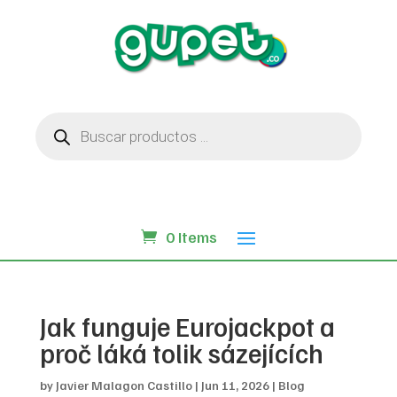
Búsqueda
de
productos
0 Items
Jak funguje Eurojackpot a
proč láká tolik sázejících
by
Javier Malagon Castillo
|
Jun 11, 2026
|
Blog