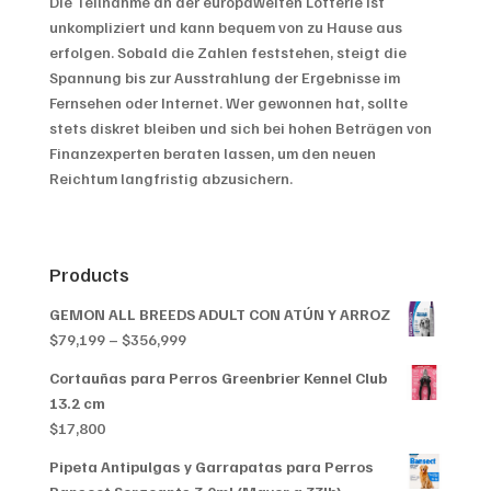
Die Teilnahme an der europaweiten Lotterie ist
unkompliziert und kann bequem von zu Hause aus
erfolgen. Sobald die Zahlen feststehen, steigt die
Spannung bis zur Ausstrahlung der Ergebnisse im
Fernsehen oder Internet. Wer gewonnen hat, sollte
stets diskret bleiben und sich bei hohen Beträgen von
Finanzexperten beraten lassen, um den neuen
Reichtum langfristig abzusichern.
Products
GEMON ALL BREEDS ADULT CON ATÚN Y ARROZ
Price
$
79,199
–
$
356,999
range:
Cortauñas para Perros Greenbrier Kennel Club
$79,199
13.2 cm
through
$
17,800
$356,999
Pipeta Antipulgas y Garrapatas para Perros