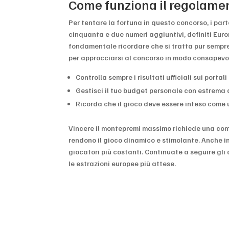
Come funziona il regolamen
Per tentare la fortuna in questo concorso, i par
cinquanta e due numeri aggiuntivi, definiti Euron
fondamentale ricordare che si tratta pur sempre 
per approcciarsi al concorso in modo consapevo
Controlla sempre i risultati ufficiali sui portali
Gestisci il tuo budget personale con estrema 
Ricorda che il gioco deve essere inteso come 
Vincere il montepremi massimo richiede una com
rendono il gioco dinamico e stimolante. Anche i
giocatori più costanti. Continuate a seguire gl
le estrazioni europee più attese.