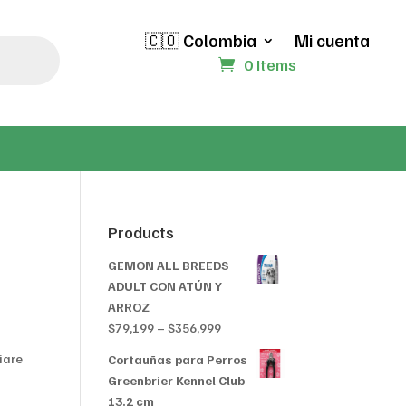
🇨🇴 Colombia
Mi cuenta
0 Items
Products
GEMON ALL BREEDS
ADULT CON ATÚN Y
ARROZ
Price
$
79,199
–
$
356,999
range:
iare
Cortauñas para Perros
$79,199
Greenbrier Kennel Club
through
13.2 cm