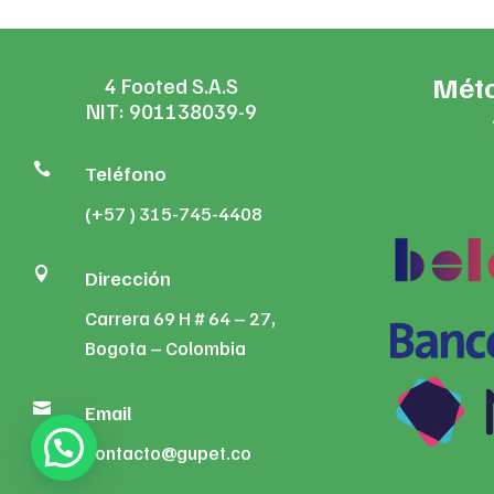
Méto
4 Footed S.A.S
NIT: 901138039-9

Teléfono
(+57 ) 315-745-4408

Dirección
Carrera 69 H # 64 – 27,
Bogota – Colombia

Email
contacto@gupet.co