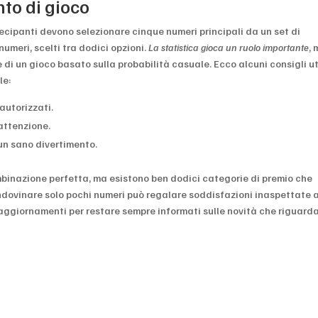
to di gioco
tecipanti devono selezionare cinque numeri principali da un set di
umeri, scelti tra dodici opzioni.
La statistica gioca un ruolo importante
, 
di un gioco basato sulla probabilità casuale. Ecco alcuni consigli ut
le:
 autorizzati.
attenzione.
un sano divertimento.
binazione perfetta, ma esistono ben dodici categorie di premio che
ndovinare solo pochi numeri può regalare soddisfazioni inaspettate a
i aggiornamenti per restare sempre informati sulle novità che riguard