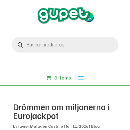
Búsqueda
de
productos
0 Items
Drömmen om miljonerna i
Eurojackpot
by
Javier Malagon Castillo
|
Jun 11, 2026
|
Blog