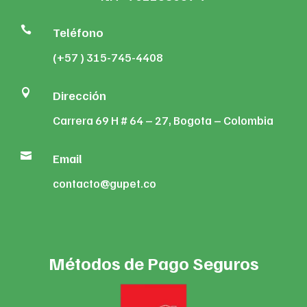

Teléfono
(+57 ) 315-745-4408

Dirección
Carrera 69 H # 64 – 27, Bogota – Colombia

Email
contacto@gupet.co
Métodos de Pago Seguros