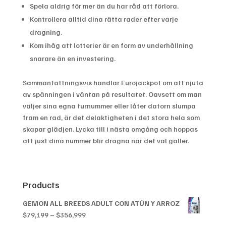
Spela aldrig för mer än du har råd att förlora.
Kontrollera alltid dina rätta rader efter varje
dragning.
Kom ihåg att lotterier är en form av underhållning
snarare än en investering.
Sammanfattningsvis handlar Eurojackpot om att njuta
av spänningen i väntan på resultatet. Oavsett om man
väljer sina egna turnummer eller låter datorn slumpa
fram en rad, är det delaktigheten i det stora hela som
skapar glädjen. Lycka till i nästa omgång och hoppas
att just dina nummer blir dragna när det väl gäller.
Products
GEMON ALL BREEDS ADULT CON ATÚN Y ARROZ
Price
$
79,199
–
$
356,999
range: