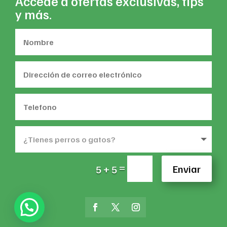
Accede a ofertas exclusivas, tips
y más.
=
Enviar
5 + 5