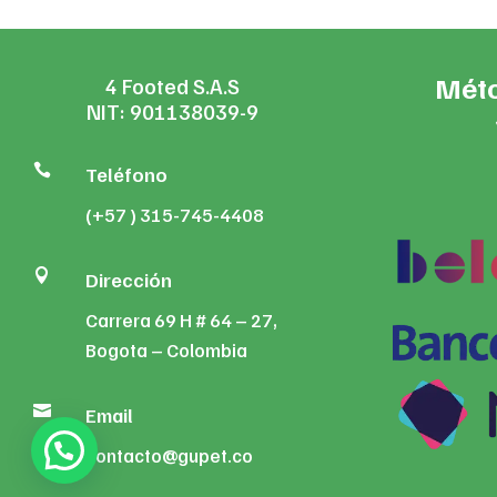
Méto
4 Footed S.A.S
NIT: 901138039-9

Teléfono
(+57 ) 315-745-4408

Dirección
Carrera 69 H # 64 – 27,
Bogota – Colombia

Email
contacto@gupet.co