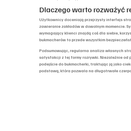
Dlaczego warto rozważyć re
Użytkownicy doceniają przejrzysty interfejs st
zawieranie zakładów w dowolnym momencie. Sys
wymagający klienci znajdą coś dla siebie, korzys
bukmacherów to przede wszystkim bezpieczeńs
Podsumowując, regularna analiza własnych stra
satysfakcji z tej formy rozrywki. Niezależnie 
podejście do bukmacherki, traktując ją jako ci
podstawą, która pozwala na długotrwałe czerpa