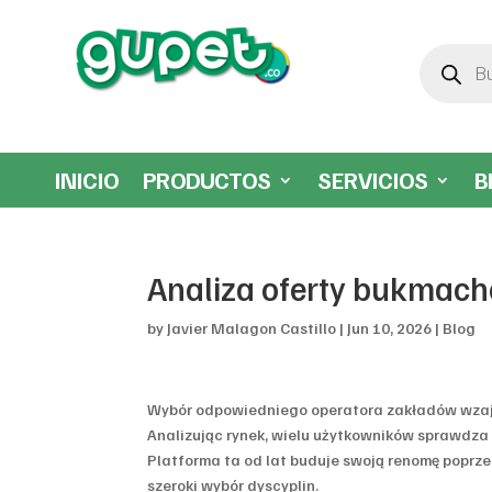
Búsqueda
de
productos
INICIO
PRODUCTOS
SERVICIOS
B
Analiza oferty bukmache
by
Javier Malagon Castillo
|
Jun 10, 2026
|
Blog
Wybór odpowiedniego operatora zakładów wzaje
Analizując rynek, wielu użytkowników sprawdz
Platforma ta od lat buduje swoją renomę poprz
szeroki wybór dyscyplin.