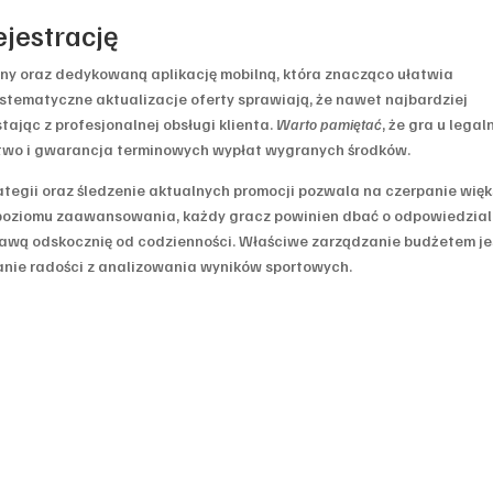
jestrację
rony oraz dedykowaną aplikację mobilną, która znacząco ułatwia
tematyczne aktualizacje oferty sprawiają, że nawet najbardziej
tając z profesjonalnej obsługi klienta.
Warto pamiętać
, że gra u lega
two i gwarancja terminowych wypłat wygranych środków.
tegii oraz śledzenie aktualnych promocji pozwala na czerpanie więk
od poziomu zaawansowania, każdy gracz powinien dbać o odpowiedzia
ekawą odskocznię od codzienności. Właściwe zarządzanie budżetem je
nie radości z analizowania wyników sportowych.