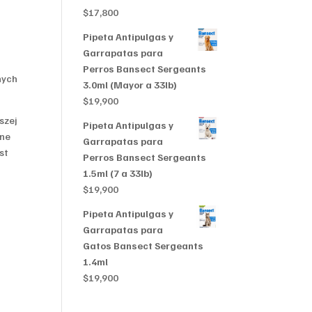
$356,999
$
17,800
Pipeta Antipulgas y
Garrapatas para
Perros Bansect Sergeants
lnych
3.0ml (Mayor a 33lb)
$
19,900
szej
Pipeta Antipulgas y
lne
Garrapatas para
st
Perros Bansect Sergeants
1.5ml (7 a 33lb)
$
19,900
Pipeta Antipulgas y
Garrapatas para
Gatos Bansect Sergeants
1.4ml
$
19,900