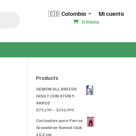
🇨🇴 Colombia
Mi cuenta
0 Items
Products
GEMON ALL BREEDS
ADULT CON ATÚN Y
ARROZ
Price
$
79,199
–
$
356,999
range:
Cortauñas para Perros
$79,199
Greenbrier Kennel Club
through
13.2 cm