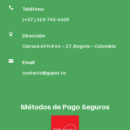

Teléfono
(+57 ) 315-745-4408

Dirección
Carrera 69 H # 64 – 27, Bogota – Colombia

Email
contacto@gupet.co
Métodos de Pago Seguros