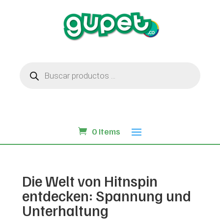
Búsqueda
de
productos
0 Items
Die Welt von Hitnspin
entdecken: Spannung und
Unterhaltung