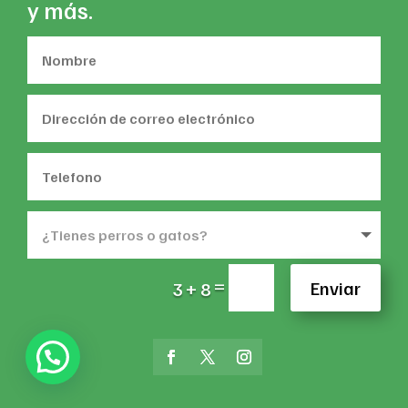
y más.
=
Enviar
3 + 8