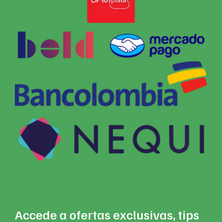
Accede a ofertas exclusivas, tips