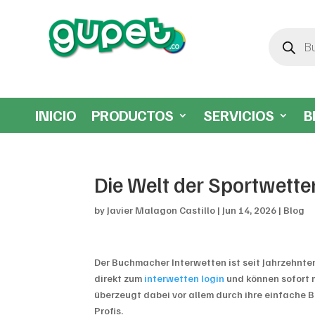
Búsqueda
de
productos
INICIO
PRODUCTOS
SERVICIOS
B
Die Welt der Sportwette
by
Javier Malagon Castillo
|
Jun 14, 2026
|
Blog
Der Buchmacher Interwetten ist seit Jahrzehnte
direkt zum
interwetten login
und können sofort m
überzeugt dabei vor allem durch ihre einfache 
Profis.