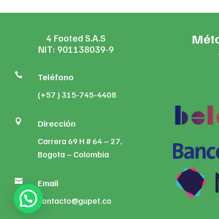
Méto
4 Footed S.A.S
NIT: 901138039-9

Teléfono
(+57 ) 315-745-4408

Dirección
Carrera 69 H # 64 – 27,
Bogota – Colombia

Email
contacto@gupet.co