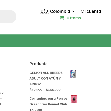
🇨🇴 Colombia
Mi cuenta
0 Items
Products
GEMON ALL BREEDS
ADULT CON ATÚN Y
ARROZ
Price
$
79,199
–
$
356,999
ngen
range:
m
Cortauñas para Perros
$79,199
r
Greenbrier Kennel Club
through
13.2 cm