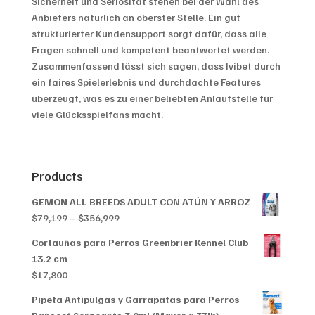
Sicherheit und Seriosität stehen bei der Wahl des
Anbieters natürlich an oberster Stelle. Ein gut
strukturierter Kundensupport sorgt dafür, dass alle
Fragen schnell und kompetent beantwortet werden.
Zusammenfassend lässt sich sagen, dass Ivibet durch
ein faires Spielerlebnis und durchdachte Features
überzeugt, was es zu einer beliebten Anlaufstelle für
viele Glücksspielfans macht.
Products
GEMON ALL BREEDS ADULT CON ATÚN Y ARROZ
Price
$
79,199
–
$
356,999
range:
Cortauñas para Perros Greenbrier Kennel Club
$79,199
13.2 cm
through
$
17,800
$356,999
Pipeta Antipulgas y Garrapatas para Perros