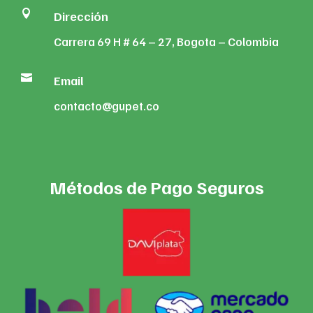

Dirección
Carrera 69 H # 64 – 27, Bogota – Colombia

Email
contacto@gupet.co
Métodos de Pago Seguros