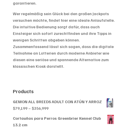
garantieren.
Wer regelmäßig sein Glück bei den großen Jackpots
versuchen möchte, findet hier eine ideale Anlaufstelle.
Die intuitive Bedienung sorgt dafür, dass auch
Einsteiger sich sofort zurechtfinden und ihre Tipps in
wenigen Schritten abgeben können.
Zusammenfassend lässt sich sagen, dass die digitale
Teilnahme an Lotterien durch moderne Anbieter wie
diesen eine seriöse und spannende Alternative zum
klassischen Kiosk darstellt.
Products
GEMON ALL BREEDS ADULT CON ATÚN Y ARROZ
Price
$
79,199
–
$
356,999
range:
Cortauñas para Perros Greenbrier Kennel Club
$79,199
13.2 cm
through