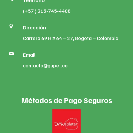
Teléfono
(+57 ) 315-745-4408

Dirección
Carrera 69 H # 64 – 27, Bogota – Colombia

Email
contacto@gupet.co
Métodos de Pago Seguros