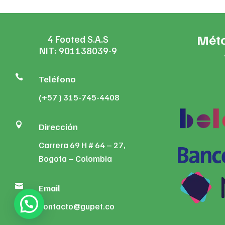
Méto
4 Footed S.A.S
NIT: 901138039-9

Teléfono
(+57 ) 315-745-4408

Dirección
Carrera 69 H # 64 – 27,
Bogota – Colombia

Email
contacto@gupet.co