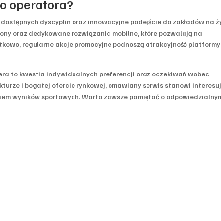
o operatora?
a dostępnych dyscyplin oraz innowacyjne podejście do zakładów na ż
strony oraz dedykowane rozwiązania mobilne, które pozwalają na
tkowo, regularne akcje promocyjne podnoszą atrakcyjność platformy
a to kwestia indywidualnych preferencji oraz oczekiwań wobec
rukturze i bogatej ofercie rynkowej, omawiany serwis stanowi interesu
niem wyników sportowych. Warto zawsze pamiętać o odpowiedzialny