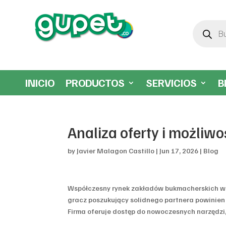
Búsqueda
de
productos
INICIO
PRODUCTOS
SERVICIOS
B
Analiza oferty i możliwo
by
Javier Malagon Castillo
|
Jun 17, 2026
|
Blog
Współczesny rynek zakładów bukmacherskich w P
gracz poszukujący solidnego partnera powinie
Firma oferuje dostęp do nowoczesnych narzędzi