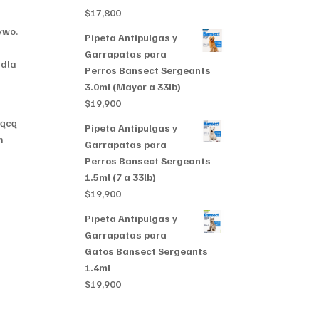
$356,999
$
17,800
ywo.
Pipeta Antipulgas y
Garrapatas para
 dla
Perros Bansect Sergeants
3.0ml (Mayor a 33lb)
$
19,900
jącą
Pipeta Antipulgas y
m
Garrapatas para
Perros Bansect Sergeants
1.5ml (7 a 33lb)
$
19,900
Pipeta Antipulgas y
Garrapatas para
Gatos Bansect Sergeants
1.4ml
$
19,900