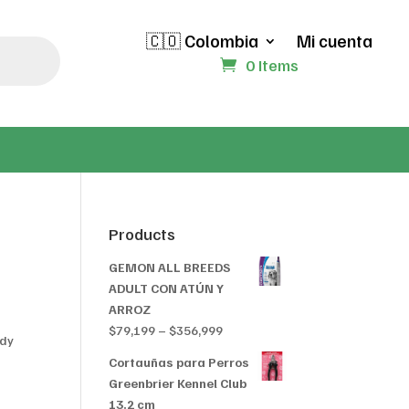
🇨🇴 Colombia
Mi cuenta
0 Items
Products
GEMON ALL BREEDS
ADULT CON ATÚN Y
ARROZ
Price
$
79,199
–
$
356,999
żdy
range:
Cortauñas para Perros
$79,199
Greenbrier Kennel Club
through
13.2 cm