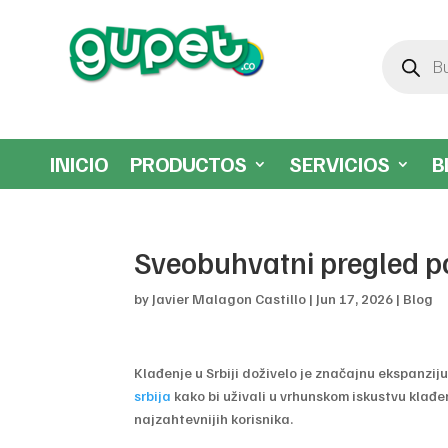
Búsqueda
de
productos
INICIO
PRODUCTOS
SERVICIOS
B
Sveobuhvatni pregled p
by
Javier Malagon Castillo
|
Jun 17, 2026
|
Blog
Klađenje u Srbiji doživelo je značajnu ekspanzi
srbija
kako bi uživali u vrhunskom iskustvu klađe
najzahtevnijih korisnika.