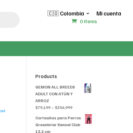
🇨🇴 Colombia
Mi cuenta
0 Items
Products
GEMON ALL BREEDS
ADULT CON ATÚN Y
ARROZ
Price
$
79,199
–
$
356,999
bet
range:
Cortauñas para Perros
$79,199
Greenbrier Kennel Club
through
13.2 cm