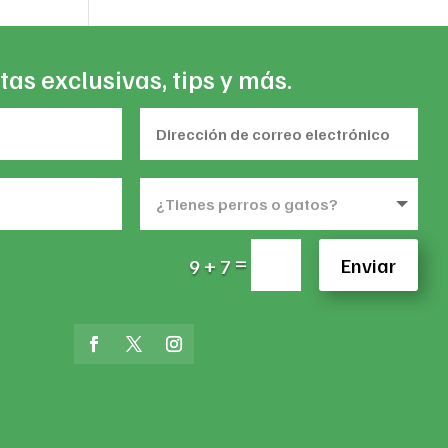
tas exclusivas, tips y más.
=
Enviar
9 + 7