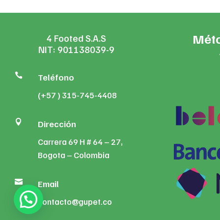
Méto
4 Footed S.A.S
NIT: 901138039-9

Teléfono
(+57 ) 315-745-4408

Dirección
Carrera 69 H # 64 – 27,
Bogota – Colombia

Email
contacto@gupet.co