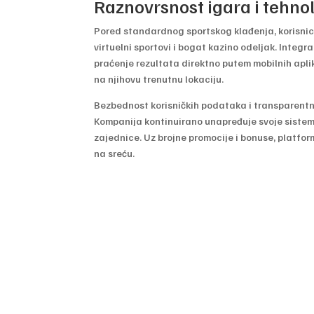
Raznovrsnost igara i tehno
Pored standardnog sportskog klađenja, korisnici
virtuelni sportovi i bogat kazino odeljak. Integ
praćenje rezultata direktno putem mobilnih apli
na njihovu trenutnu lokaciju.
Bezbednost korisničkih podataka i transparentno
Kompanija kontinuirano unapređuje svoje sisteme
zajednice. Uz brojne promocije i bonuse, platform
na sreću.