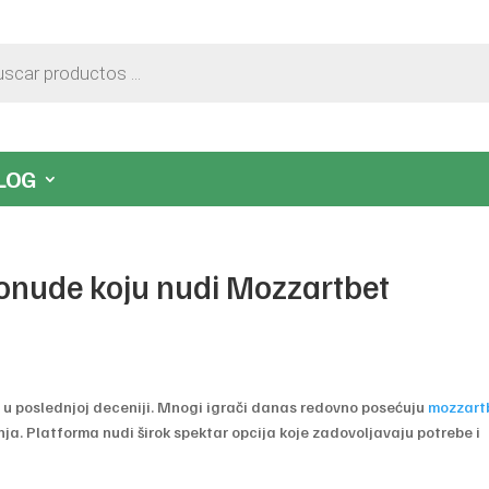
LOG
onude koju nudi Mozzartbet
ju u poslednjoj deceniji. Mnogi igrači danas redovno posećuju
mozzart
nja. Platforma nudi širok spektar opcija koje zadovoljavaju potrebe i