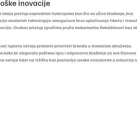
loške inovacije
 imaju pristup naprednim funkcijama kao što su uživo klađenje, brzi
racija modernih tehnologija omogućava brzo uplaćivanje tiketa i trenu
kacija. Ovakav pristup igračima pruža maksimalnu fleksibilnost bez o
st isplata ostaju primarni prioriteti brenda u domaćem okruženju.
 kako bi osigurala poštenu igru i odgovorno klađenje za sve članove
a ostaje lider na tržištu koji postavlja visoke standarde u industriji 