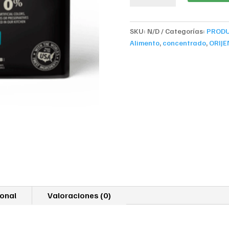
WATER
FISH
cantidad
SKU:
N/D
Categorías:
PROD
Alimento
,
concentrado
,
ORIJE
ional
Valoraciones (0)