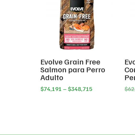
Evolve Grain Free
Evo
Salmon para Perro
Co
Adulto
Pe
Price
$
74,191
–
$
348,715
$
62
range:
$74,191
through
$348,715