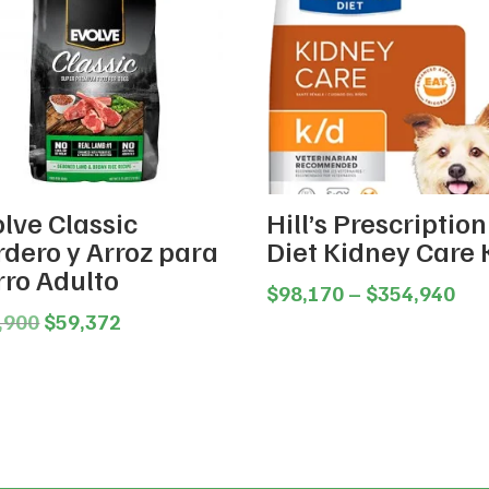
lve Classic
Hill’s Prescription
rdero y Arroz para
Diet Kidney Care 
rro Adulto
Pri
$
98,170
–
$
354,940
Original
Current
ran
,900
$
59,372
price
price
$98
was:
is:
thr
$62,900.
$59,372.
$35