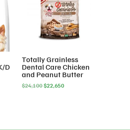
Totally Grainless
K/D
Dental Care Chicken
and Peanut Butter
ce
ge:
Original
Current
$
24,100
$
22,650
,170
price
price
ough
was:
is:
4,940
$24,100.
$22,650.