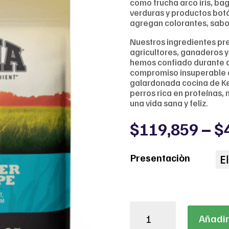
como trucha arco iris, bag
verduras y productos botá
agregan colorantes, sabor
Nuestros ingredientes pr
agricultores, ganaderos 
hemos confiado durante 
compromiso insuperable co
galardonada cocina de Ke
perros rica en proteínas, n
una vida sana y feliz.
$
119,859
–
$
Presentaciòn
ACANA
Añadir 
FRESH