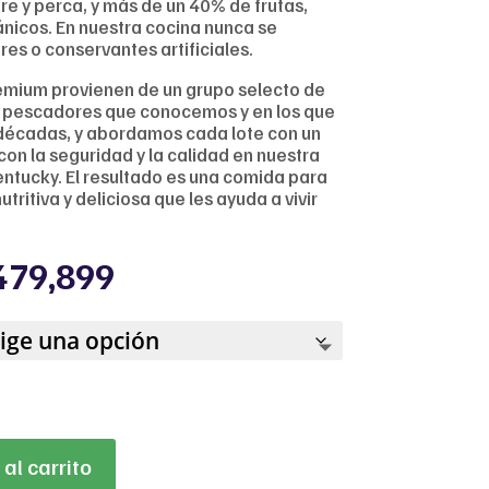
re y perca, y más de un 40% de frutas,
nicos. En nuestra cocina nunca se
es o conservantes artificiales.
emium provienen de un grupo selecto de
y pescadores que conocemos y en los que
décadas, y abordamos cada lote con un
n la seguridad y la calidad en nuestra
ntucky. El resultado es una comida para
utritiva y deliciosa que les ayuda a vivir
Price
479,899
range:
$119,859
through
$479,899
al carrito