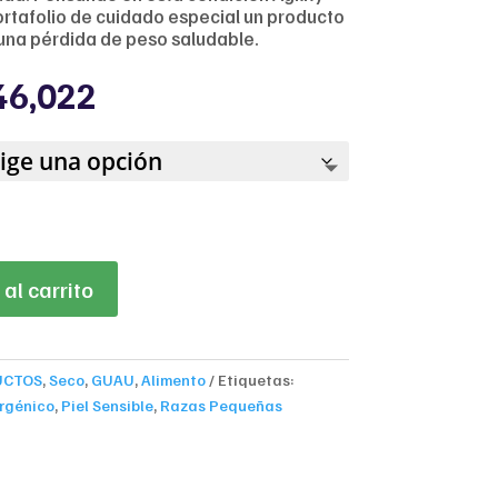
ortafolio de cuidado especial un producto
na pérdida de peso saludable.
Price
46,022
range:
$39,928
through
$146,022
al carrito
UCTOS
,
Seco
,
GUAU
,
Alimento
Etiquetas:
rgénico
,
Piel Sensible
,
Razas Pequeñas