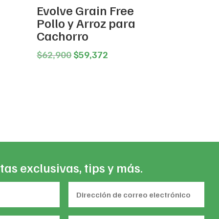
Evolve Grain Free
Pollo y Arroz para
Cachorro
ice
nge:
Original
Current
$
62,900
$
59,372
13,620
price
price
rough
was:
is:
45,480
$62,900.
$59,372.
tas exclusivas, tips y más.