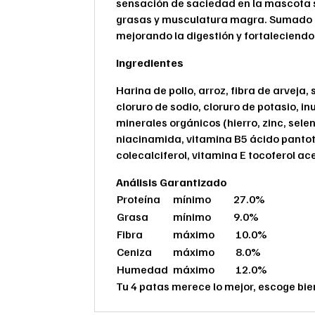
sensación de saciedad en la mascota si
grasas y musculatura magra. Sumado a 
mejorando la digestión y fortaleciendo
Ingredientes
Harina de pollo, arroz, fibra de arveja,
cloruro de sodio, cloruro de potasio, i
minerales orgánicos (hierro, zinc, sele
niacinamida, vitamina B5 ácido pantot
colecalciferol, vitamina E tocoferol ac
Análisis Garantizado
Proteína
mínimo
27.0%
Grasa
mínimo
9.0%
Fibra
máximo
10.0%
Ceniza
máximo
8.0%
Humedad
máximo
12.0%
Tu 4 patas merece lo mejor, escoge bie