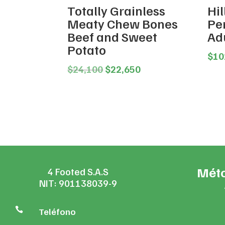
Totally Grainless
Hil
Meaty Chew Bones
Pe
Beef and Sweet
Ad
Potato
$
10
Original
Current
$
24,100
$
22,650
price
price
was:
is:
$24,100.
$22,650.
Méto
4 Footed S.A.S
NIT: 901138039-9

Teléfono