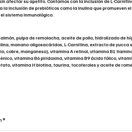
n afectar su apetito. Contamos con la inclusión de L-Carnitin
la inclusión de prebióticos como la inulina que promueven el
 el sistema inmunológico.
 salmón, pulpa de remolacha, aceite de pollo, hidrolizado de hí
nulina, manano-oligosacáridos, L-Carnitina, extracto de yucca 
nio, cobre, manganeso), vitamina A retinol, vitamina B1 tiamin
énico, vitamina B6 piridoxina, vitamina B9 ácido fólico, vita
etato, vitamina H biotina, taurina, tocoferoles y aceite de rom
n ®