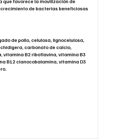
a que favorece la movilización de
 crecimiento de bacterias beneficiosas
gado de pollo, celulosa, lignocelulosa,
schidigera, carbonato de calcio,
a, vitamina B2 riboflavina, vitamina B3
mina B12 cianocobalamina, vitamina D3
ero.