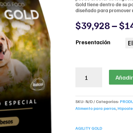
Gold tiene dentro de su p
diseñado para promover u
$
39,928
–
$
1
Presentación
Agility
Añadir 
Gold
Cuidado
Especial
Adultos
SKU:
N/D
Categorías:
PROD
Obesos
Alimento para perros
,
Hipoale
cantidad
AGILITY GOLD