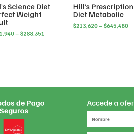
l’s Science Diet
Hill’s Prescription
rfect Weight
Diet Metabolic
ult
Pr
$
213,620
–
$
645,480
Price
ra
1,940
–
$
288,351
range:
$2
$101,940
th
through
$6
$288,351
dos de Pago
Accede a ofer
Seguros